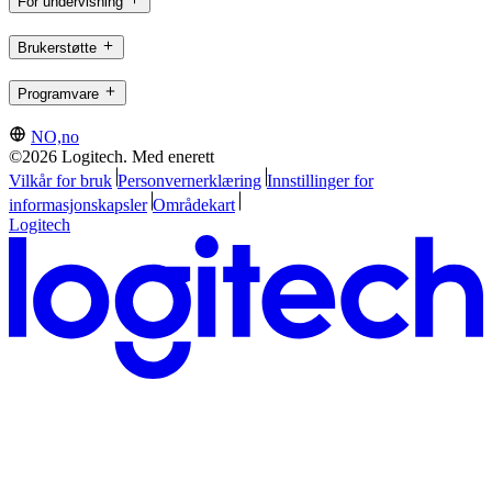
For undervisning
Brukerstøtte
Programvare
NO,no
©2026 Logitech. Med enerett
Vilkår for bruk
Personvernerklæring
Innstillinger for
informasjonskapsler
Områdekart
Logitech