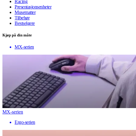
Racing
Presentasjonsenheter
Musematter
Tilbehør
Bestselgere
Kjøp på din måte
MX-serien
MX-serien
Ergo-serien