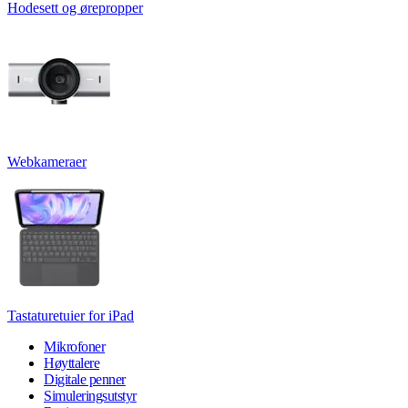
Hodesett og ørepropper
Webkameraer
Tastaturetuier for iPad
Mikrofoner
Høyttalere
Digitale penner
Simuleringsutstyr