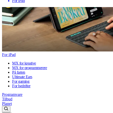
For iPad
For iPad
MX for kreative
MX for programmerere
På farten
Ultimate Ears
For gaming
For bedrifter
Programvare
Tilbud
Planet