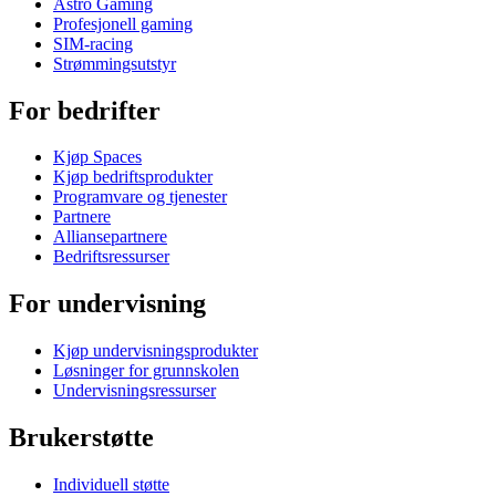
Astro Gaming
Profesjonell gaming
SIM-racing
Strømmingsutstyr
For bedrifter
Kjøp Spaces
Kjøp bedriftsprodukter
Programvare og tjenester
Partnere
Alliansepartnere
Bedriftsressurser
For undervisning
Kjøp undervisningsprodukter
Løsninger for grunnskolen
Undervisningsressurser
Brukerstøtte
Individuell støtte