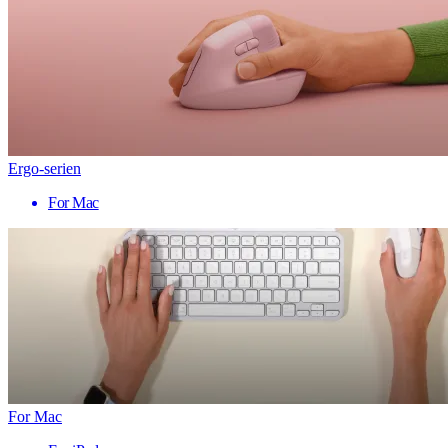
Ergo-serien
For Mac
For Mac