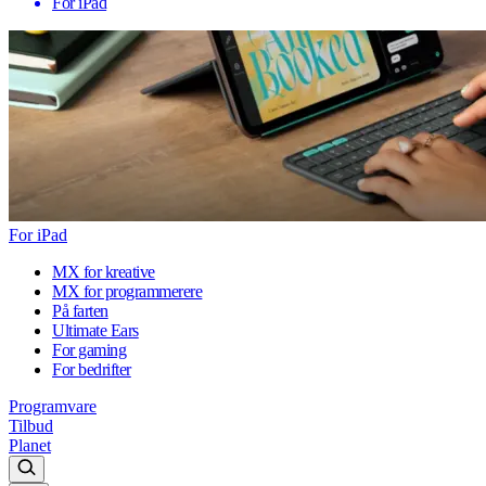
For iPad
For iPad
MX for kreative
MX for programmerere
På farten
Ultimate Ears
For gaming
For bedrifter
Programvare
Tilbud
Planet