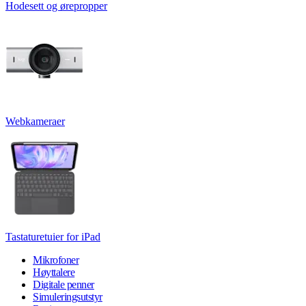
Hodesett og ørepropper
Webkameraer
Tastaturetuier for iPad
Mikrofoner
Høyttalere
Digitale penner
Simuleringsutstyr