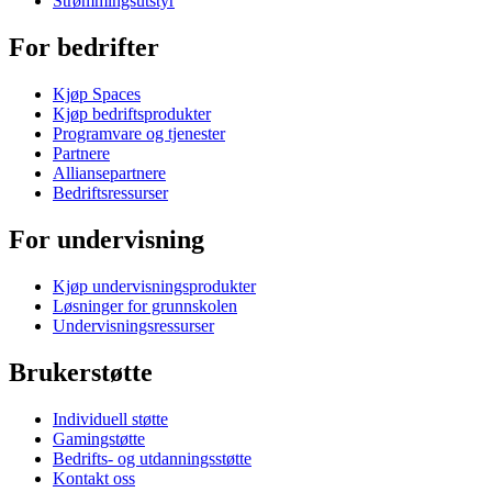
Strømmingsutstyr
For bedrifter
Kjøp Spaces
Kjøp bedriftsprodukter
Programvare og tjenester
Partnere
Alliansepartnere
Bedriftsressurser
For undervisning
Kjøp undervisningsprodukter
Løsninger for grunnskolen
Undervisningsressurser
Brukerstøtte
Individuell støtte
Gamingstøtte
Bedrifts- og utdanningsstøtte
Kontakt oss