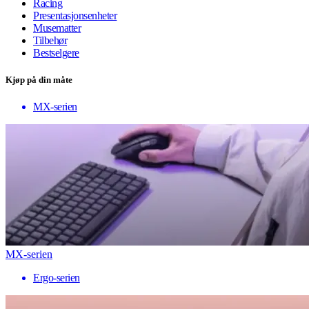
Racing
Presentasjonsenheter
Musematter
Tilbehør
Bestselgere
Kjøp på din måte
MX-serien
MX-serien
Ergo-serien