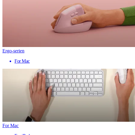
Ergo-serien
For Mac
For Mac