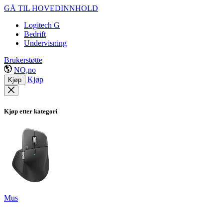
GÅ TIL HOVEDINNHOLD
Logitech G
Bedrift
Undervisning
Brukerstøtte
NO,no
Kjøp
Kjøp
Kjøp etter kategori
Mus