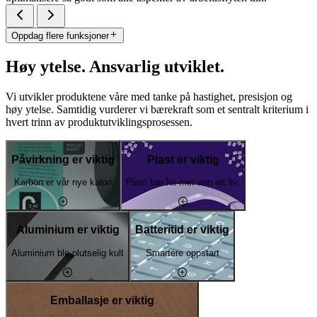
Oppdag flere funksjoner
Høy ytelse. Ansvarlig utviklet.
Vi utvikler produktene våre med tanke på hastighet, presisjon og
høy ytelse. Samtidig vurderer vi bærekraft som et sentralt kriterium i
hvert trinn av produktutviklingsprosessen.
Påvirkning er viktig
Plast er viktig
Karbon er vår nye kalori
Plast bør ha mer enn ett liv.
Aluminium er viktig
Batteritid er viktig
Aluminium ble plutselig kult
Smartere oppstart
Emballasje er viktig