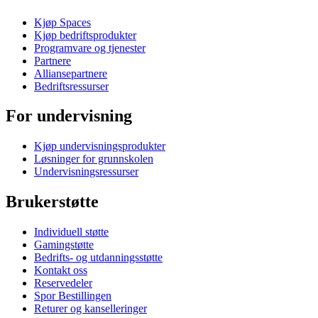
Kjøp Spaces
Kjøp bedriftsprodukter
Programvare og tjenester
Partnere
Alliansepartnere
Bedriftsressurser
For undervisning
Kjøp undervisningsprodukter
Løsninger for grunnskolen
Undervisningsressurser
Brukerstøtte
Individuell støtte
Gamingstøtte
Bedrifts- og utdanningsstøtte
Kontakt oss
Reservedeler
Spor Bestillingen
Returer og kanselleringer