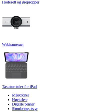
Hodesett og ørepropper
Webkameraer
Tastaturetuier for iPad
Mikrofoner
Høyttalere
Digitale penner
Simuleringsutstyr