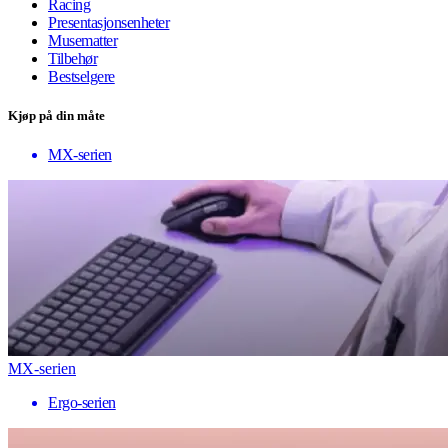
Racing
Presentasjonsenheter
Musematter
Tilbehør
Bestselgere
Kjøp på din måte
MX-serien
MX-serien
Ergo-serien