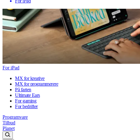
For iPad
For iPad
MX for kreative
MX for programmerere
På farten
Ultimate Ears
For gaming
For bedrifter
Programvare
Tilbud
Planet