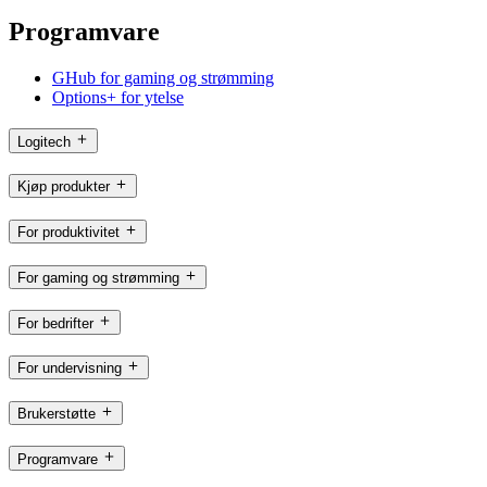
Programvare
GHub for gaming og strømming
Options+ for ytelse
Logitech
Kjøp produkter
For produktivitet
For gaming og strømming
For bedrifter
For undervisning
Brukerstøtte
Programvare