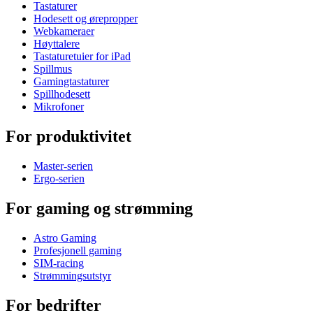
Tastaturer
Hodesett og ørepropper
Webkameraer
Høyttalere
Tastaturetuier for iPad
Spillmus
Gamingtastaturer
Spillhodesett
Mikrofoner
For produktivitet
Master-serien
Ergo-serien
For gaming og strømming
Astro Gaming
Profesjonell gaming
SIM-racing
Strømmingsutstyr
For bedrifter