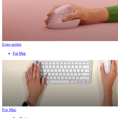
Ergo-serien
For Mac
For Mac