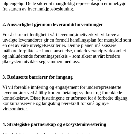
tilgjengelig. Dette sikrer at mangfoldig representasjon er innebygd
fra starten av hver innkjøpsbeslutning.
2. Ansvarlighet gjennom leverandørforventninger
For å sikre rettferdighet i vårt leverandørnettverk vil vi kreve at
utvalgte leverandører gir en formell handlingsplan for mangfold som
en del av våre utvelgelseskriterier. Denne planen må skissere
målbare forpliktelser innen ansettelse, underleverandørvirksomhet
og inkluderende forretningspraksis – som sikrer at vårt bredere
økosystem utvikler seg sammen med oss.
3. Reduserte barrierer for inngang
Vi vil forenkle innføring og engasjement for underrepresenterte
leverandører ved å tilby kortere betalingssykluser og forenklede
kontraktskrav. Disse justeringene er utformet for å forbedre tilgang,
konkurranseevne og langsiktig bærekraft for små og nye
virksomheter.
4. Strategiske partnerskap og økosysteminvestering