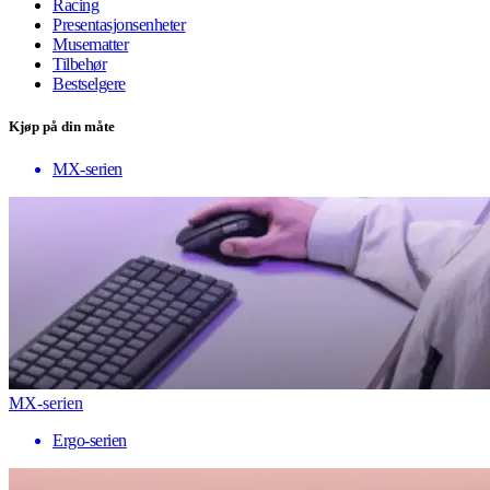
Racing
Presentasjonsenheter
Musematter
Tilbehør
Bestselgere
Kjøp på din måte
MX-serien
MX-serien
Ergo-serien