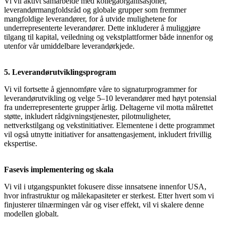
Vi vil aktivt samarbeide med kollegaorganisasjoner,
leverandørmangfoldsråd og globale grupper som fremmer
mangfoldige leverandører, for å utvide mulighetene for
underrepresenterte leverandører. Dette inkluderer å muliggjøre
tilgang til kapital, veiledning og vekstplattformer både innenfor og
utenfor vår umiddelbare leverandørkjede.
5. Leverandørutviklingsprogram
Vi vil fortsette å gjennomføre våre to signaturprogrammer for
leverandørutvikling og velge 5–10 leverandører med høyt potensial
fra underrepresenterte grupper årlig. Deltagerne vil motta målrettet
støtte, inkludert rådgivningstjenester, pilotmuligheter,
nettverkstilgang og vekstinitiativer. Elementene i dette programmet
vil også utnytte initiativer for ansattengasjement, inkludert frivillig
ekspertise.
Fasevis implementering og skala
Vi vil i utgangspunktet fokusere disse innsatsene innenfor USA,
hvor infrastruktur og målekapasiteter er sterkest. Etter hvert som vi
finjusterer tilnærmingen vår og viser effekt, vil vi skalere denne
modellen globalt.