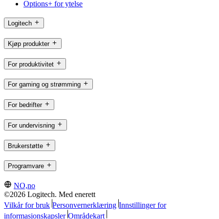
Options+ for ytelse
Logitech
Kjøp produkter
For produktivitet
For gaming og strømming
For bedrifter
For undervisning
Brukerstøtte
Programvare
NO,no
©2026 Logitech. Med enerett
Vilkår for bruk
Personvernerklæring
Innstillinger for
informasjonskapsler
Områdekart