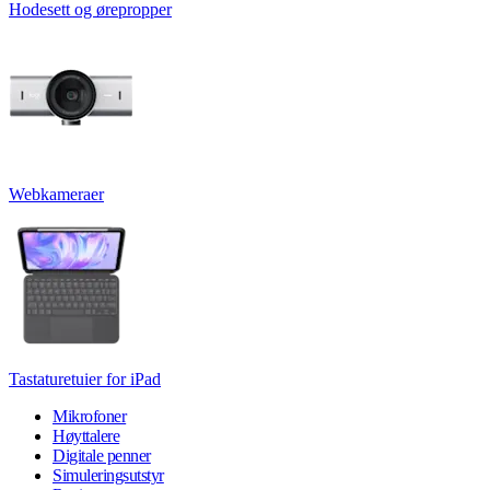
Hodesett og ørepropper
Webkameraer
Tastaturetuier for iPad
Mikrofoner
Høyttalere
Digitale penner
Simuleringsutstyr