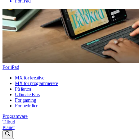
For iPad
For iPad
MX for kreative
MX for programmerere
På farten
Ultimate Ears
For gaming
For bedrifter
Programvare
Tilbud
Planet