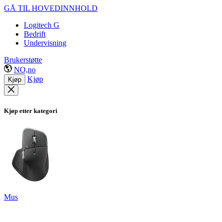
GÅ TIL HOVEDINNHOLD
Logitech G
Bedrift
Undervisning
Brukerstøtte
NO,no
Kjøp
Kjøp
Kjøp etter kategori
Mus