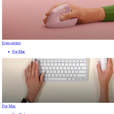
Ergo-serien
For Mac
For Mac