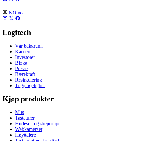
NO,no
Logitech
Vår bakgrunn
Karriere
Investorer
Blogg
Presse
Bærekraft
Resirkulering
Tilgjengelighet
Kjøp produkter
Mus
Tastaturer
Hodesett og ørepropper
Webkameraer
Høyttalere
Tastaturetuier for iPad