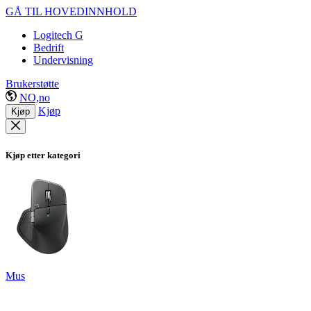
GÅ TIL HOVEDINNHOLD
Logitech G
Bedrift
Undervisning
Brukerstøtte
NO,no
Kjøp
Kjøp
Kjøp etter kategori
Mus