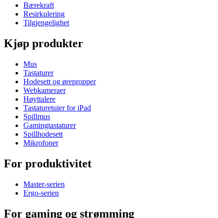
Bærekraft
Resirkulering
Tilgjengelighet
Kjøp produkter
Mus
Tastaturer
Hodesett og ørepropper
Webkameraer
Høyttalere
Tastaturetuier for iPad
Spillmus
Gamingtastaturer
Spillhodesett
Mikrofoner
For produktivitet
Master-serien
Ergo-serien
For gaming og strømming