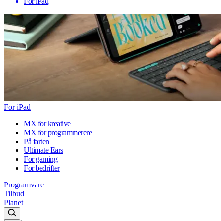
For iPad
For iPad
MX for kreative
MX for programmerere
På farten
Ultimate Ears
For gaming
For bedrifter
Programvare
Tilbud
Planet