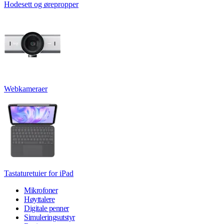
Hodesett og ørepropper
Webkameraer
Tastaturetuier for iPad
Mikrofoner
Høyttalere
Digitale penner
Simuleringsutstyr