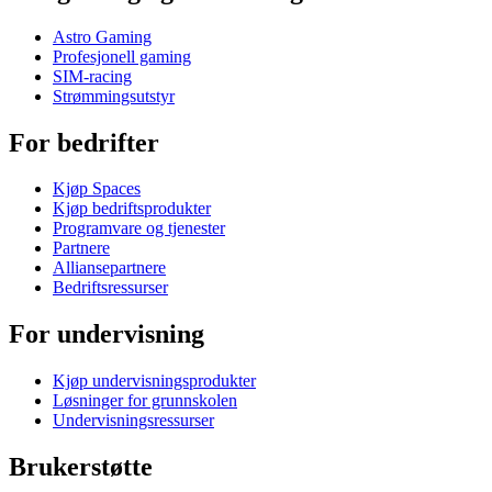
Astro Gaming
Profesjonell gaming
SIM-racing
Strømmingsutstyr
For bedrifter
Kjøp Spaces
Kjøp bedriftsprodukter
Programvare og tjenester
Partnere
Alliansepartnere
Bedriftsressurser
For undervisning
Kjøp undervisningsprodukter
Løsninger for grunnskolen
Undervisningsressurser
Brukerstøtte