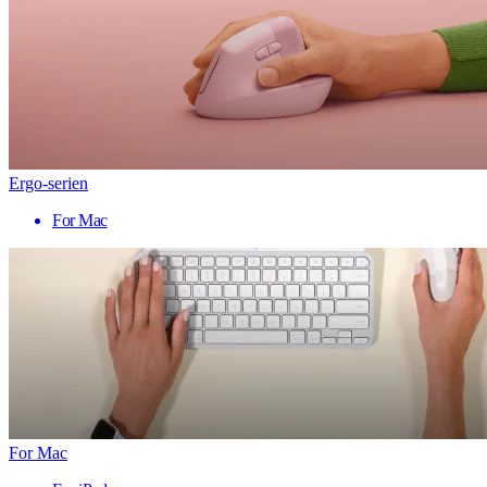
Ergo-serien
For Mac
For Mac