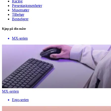
Racing
Presentasjonsenheter
Musematter
Tilbehør
Bestselgere
Kjøp på din måte
MX-serien
MX-serien
Ergo-serien