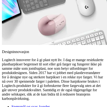
Designinnovasjon
Logitech innoverer for å gi plast nytt liv. I dag er mange resirkulerte
plastharpikser begrenset til sort eller grå farger og fungerer ikke på
samme måte som jomfruplast, noe som betyr utfordringer for
produktdesignen. Siden 2017 har vi jobbet med plastleverandører
for å designe nye og sterkere harpikser i en rekke nye farger. Vi har
nå over 30 spennende farger i paletten. Disse harpiksene brukes i
Logitech-produkter for å gi forbrukerne flere fargevalg uten at det
går utover produktkvalitet. Samtidig er de også tilgjengelige for
andre selskaper, slik at de kan bidra til å redusere bransjens
karbonpåvirkning.
Spørsmål og svar, kunder