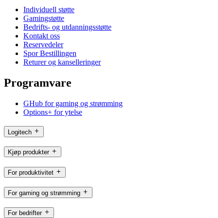
Individuell støtte
Gamingstøtte
Bedrifts- og utdanningsstøtte
Kontakt oss
Reservedeler
Spor Bestillingen
Returer og kanselleringer
Programvare
GHub for gaming og strømming
Options+ for ytelse
Logitech
Kjøp produkter
For produktivitet
For gaming og strømming
For bedrifter