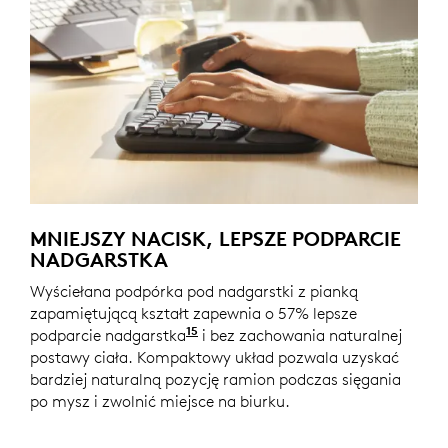
MNIEJSZY NACISK, LEPSZE PODPARCIE
NADGARSTKA
Wyściełana podpórka pod nadgarstki z pianką
zapamiętującą kształt zapewnia o 57% lepsze
15
podparcie nadgarstka
W porównaniu z tradycyjną klaw
i bez zachowania naturalnej
postawy ciała. Kompaktowy układ pozwala uzyskać
bardziej naturalną pozycję ramion podczas sięgania
po mysz i zwolnić miejsce na biurku.