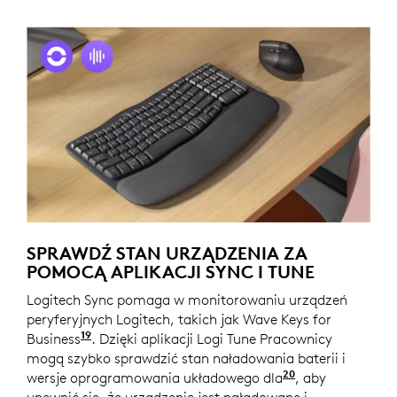
SPRAWDŹ STAN URZĄDZENIA ZA
POMOCĄ APLIKACJI SYNC I TUNE
Logitech Sync pomaga w monitorowaniu urządzeń
peryferyjnych Logitech, takich jak Wave Keys for
19
Business
Wymagane jest pobranie Logi Tune na lapt
. Dzięki aplikacji Logi Tune Pracownicy
mogą szybko sprawdzić stan naładowania baterii i
20
wersje oprogramowania układowego dla
systemów Win
, aby