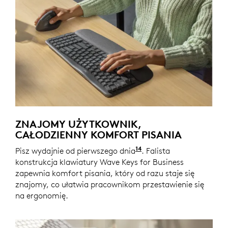
ZNAJOMY UŻYTKOWNIK,
CAŁODZIENNY KOMFORT PISANIA
14
Pisz wydajnie od pierwszego dnia
Wave Keys for Busines
. Falista
konstrukcja klawiatury Wave Keys for Business
zapewnia komfort pisania, który od razu staje się
znajomy, co ułatwia pracownikom przestawienie się
na ergonomię.