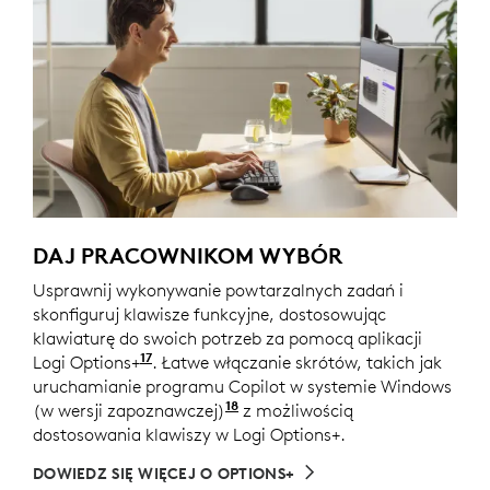
DAJ PRACOWNIKOM WYBÓR
Usprawnij wykonywanie powtarzalnych zadań i
skonfiguruj klawisze funkcyjne, dostosowując
klawiaturę do swoich potrzeb za pomocą aplikacji
17
Logi Options+
Dostosuj urządzenie, instalując aplika
. Łatwe włączanie skrótów, takich jak
uruchamianie programu Copilot w systemie Windows
18
(w wersji zapoznawczej)
Copilot w systemie Windows 
z możliwością
dostosowania klawiszy w Logi Options+.
DOWIEDZ SIĘ WIĘCEJ O OPTIONS+