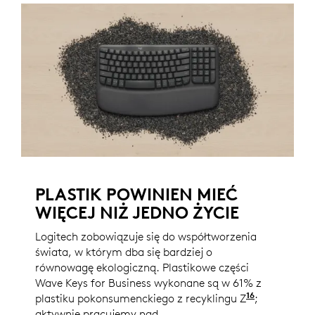
PLASTIK POWINIEN MIEĆ
WIĘCEJ NIŻ JEDNO ŻYCIE
Logitech zobowiązuje się do współtworzenia
świata, w którym dba się bardziej o
równowagę ekologiczną. Plastikowe części
Wave Keys for Business wykonane są w 61% z
16
plastiku pokonsumenckiego z recyklingu Z
wyłączeni
;
aktywnie pracujemy nad