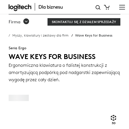
WAVE
KEYS
Firma
SKONTAKTUJ SIĘ Z DZIAŁEM SPRZEDAŻY
FOR
Myszy, klawiatury i zestawy dla firm
Wave Keys for Business
BUSINESS
Seria Ergo
WAVE KEYS FOR BUSINESS
Ergonomiczna klawiatura o falistej konstrukcji z
amortyzującą podpórką pod nadgarstki zapewniającą
wygodę przez cały dzień.
3D