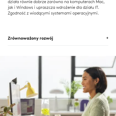
działa równie dobrze zarówno na komputerach Mac,
jak i Windows i upraszcza wdrożenie dla działu IT.
Zgodność z wiodącymi systemami operacyjnymi.
Zrównoważony rozwój
SATYSFAKCJONUJĄCY WYBÓR
Logitech zobowiązuje się do współtworzenia świata, w
którym dba się bardziej o równowagę ekologiczną.
Aktywnie pracujemy nad zmniejszaniem naszego
wpływu na środowisko i przyspieszeniem tempa
zmiany społecznej.
DOWIEDZ SIĘ WIĘCEJ O INICJATYWACH
DOTYCZĄCYCH ZRÓWNOWAŻONEGO ROZWOJU
FIRMY LOGITECH