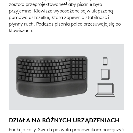
21
zostało przeprojektowane
w porównaniu do klawiatur
aby pisanie było
przyjemne. Klawisze wyposażone są w ulepszoną
gumową uszczelkę, która zapewnia stabilność i
płynny ruch. Podczas pisania palce przesuwają się po
klawiszach.
DZIAŁA NA RÓŻNYCH URZĄDZENIACH
Funkcja Easy-Switch pozwala pracownikom podłączyć