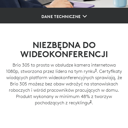
DANE TECHNICZNE
NIEZBĘDNA DO
WIDEOKONFERENCJI
Brio 305 to prosta w obsłudze kamera internetowa
1
1080p, stworzona przez lidera na tym rynku
Na podstawie 
. Certyfikaty
wiodących platform wideokonferencyjnych sprawiają, że
Brio 305 możesz bez obaw wdrożyć na stanowiskach
roboczych i wśród pracowników pracujących w domu.
Produkt wykonany w minimum 48% z tworzyw
2
pochodzących z recyklingu
62% w przypadku
.