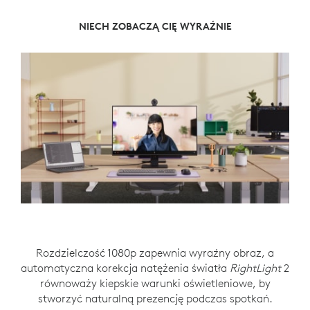
NIECH ZOBACZĄ CIĘ WYRAŹNIE
NIECH USŁYSZĄ CIĘ WYRAŹNIE
OCHRONA PRYWATNOŚCI
Rozdzielczość 1080p zapewnia wyraźny obraz, a
Mikrofon mono z funkcją redukcji szumów
Wystarczy obrócić, żeby odsłonić osłonę
automatyczna korekcja natężenia światła
rejestruje głosy klarownie, wyciszając odgłosy w
migawki lub zasłonić ją, gdy kamera nie jest w
RightLight
2
równoważy kiepskie warunki oświetleniowe, by
użyciu. Wskaźnik świetlny daje użytkownikom
tle.
stworzyć naturalną prezencję podczas spotkań.
znać, kiedy kamera jest na pewno aktywna.