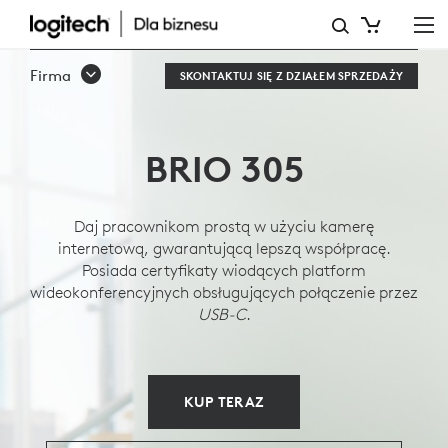
KAMERA
INTERNETOWA
Firma
SKONTAKTUJ SIĘ Z DZIAŁEM SPRZEDAŻY
DLA
FIRM
BRIO 305
BRIO
305
Daj pracownikom prostą w użyciu kamerę
BUSINESS
internetową, gwarantującą lepszą współpracę.
Posiada certyfikaty wiodących platform
WEBCAM
wideokonferencyjnych obsługujących połączenie przez
USB-C
.
KUP TERAZ