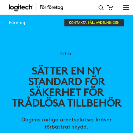
SÄTTER
EN
Företag
KONTAKTA SÄLJAVDELNINGEN
NY
STANDARD
FÖR
Artikel
SÄKERHET
SÄTTER EN NY
FÖR
STANDARD FÖR
TRÅDLÖSA
SÄKERHET FÖR
TILLBEHÖR
TRÅDLÖSA TILLBEHÖR
Dagens rörliga arbetsplatser kräver
förbättrat skydd.