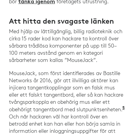
tänka igenom
bör
företagets utrustning.
Att hitta den svagaste länken
Med hjälp av lättillgänglig, billig radioteknik och
cirka 15 rader kod kan hackare ta kontroll över
sårbara trådlösa komponenter på upp till 50–
100 meters avstånd genom en kategori
sårbarheter som kallas ”MouseJack”.
MouseJack, som först identifierades av Bastille
Networks år 2016, gör att illvilliga aktörer kan
injicera tangentkopplingar som en falsk mus
eller ett falskt tangentbord, eller så kan hackare
tvångsparkoppla en obehörig mus eller ett
5
”Wi
obehörigt tangentbord med slutpunktsenheten.
Och när hackaren väl har kontroll över en
betrodd enhet kan han eller hon börja samla in
information eller inloggningsuppgifter för att