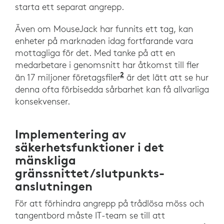
starta ett separat angrepp.
Även om MouseJack har funnits ett tag, kan
enheter på marknaden idag fortfarande vara
mottagliga för det. Med tanke på att en
medarbetare i genomsnitt har åtkomst till fler
2
”What’s next for remot
än 17 miljoner företagsfiler
är det lätt att se hur
denna ofta förbisedda sårbarhet kan få allvarliga
konsekvenser.
Implementering av
säkerhetsfunktioner i det
mänskliga
gränssnittet/slutpunkts­
anslutningen
För att förhindra angrepp på trådlösa möss och
tangentbord måste IT-team se till att