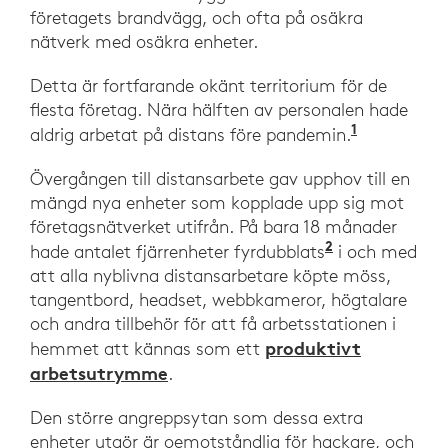
företagets brandvägg, och ofta på osäkra
nätverk med osäkra enheter.
Detta är fortfarande okänt territorium för de
flesta företag. Nära hälften av personalen hade
1
”Increasi
aldrig arbetat på distans före pandemin.
Övergången till distansarbete gav upphov till en
mängd nya enheter som kopplade upp sig mot
företagsnätverket utifrån. På bara 18 månader
2
”What’s next
hade antalet fjärrenheter fyrdubblats
i och med
att alla nyblivna distansarbetare köpte möss,
tangentbord, headset, webbkameror, högtalare
och andra tillbehör för att få arbetsstationen i
produktivt
hemmet att kännas som ett
arbetsutrymme
.
Den större angreppsytan som dessa extra
enheter utgör är oemotståndlig för hackare, och