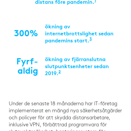
1
distans före pandemin.
”Increasing C
ökning av
300%
internetbrottslighet sedan
3
pandemins start.
”COVID-19 News
ökning av fjärranslutna
Fyrf­
slutpunktsenheter sedan
aldig
2
2019.
“What’s next for remote wo
Under de senaste 18 månaderna har IT-företag
implementerat en mängd nya säkerhetsåtgärder
och policyer för att skydda distansarbetare,
inklusive VPN, förbättrad programvara för