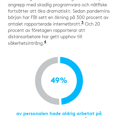
angrepp med skadlig programvara och nätfiske
fortsätter att öka dramatiskt. Sedan pandemins
början har FBI sett en ökning på 300 procent av
3
”COVID-19 News
antalet rapporterade internetbrott.
Och 20
procent av företagen rapporterar att
distansarbetare har gett upphov till
4
“Enduring from home: COVID-19
säkerhetsintrång.
49%
av personalen hade aldrig arbetat på