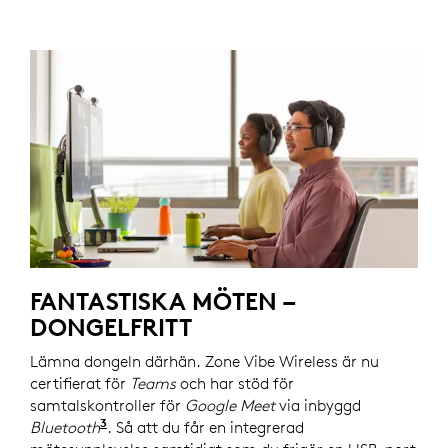
FANTASTISKA MÖTEN –
DONGELFRITT
Lämna dongeln därhän. Zone Vibe Wireless är nu
certifierat för
Teams
och har stöd för
samtalskontroller för
Google Meet
via inbyggd
3
Bluetooth
Certifieringen för
. Så att du får en integrerad
Microsoft Teams
via inby