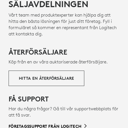
certifierat för
Microsoft Teams
via inbyggd
SÄLJAVDELNINGEN
.
och hjälpa till att minska vårt koldioxidavtryck.
7
Bluetooth
Kräver Windows 11 och den nya Microsoft
. Versionen utan dongel frigör en
värdefull USB
-
port.
Vårt team med produktexperter kan hjälpa dig att
Om återvunnen plast
hitta den bästa lösningen för just ditt företag. Fyll i
SE KOMPATIBILITETSSIDAN FÖR DEN SENASTE
formuläret så kommer en representant från Logitech
INFORMATIONEN OM INBYGGD BLUETOOTH
att kontakta dig.
ÅTERFÖRSÄLJARE
Köp från en av våra auktoriserade återförsäljare.
HITTA EN ÅTERFÖRSÄLJARE
FÅ SUPPORT
Har du några frågor? Gå till vår supportwebbplats för
att få svar.
FÖRETAGSSUPPORT FRÅN LOGITECH