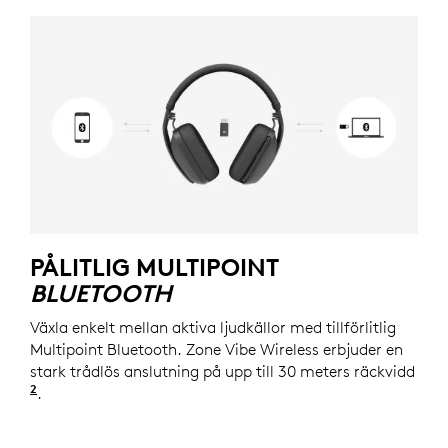
PÅLITLIG MULTIPOINT
BLUETOOTH
Växla enkelt mellan aktiva ljudkällor med tillförlitlig
Multipoint Bluetooth. Zone Vibe Wireless erbjuder en
stark trådlös anslutning på upp till 30 meters räckvidd
2
För mottagarversioner är räckvidden upp till 50 m; 
.