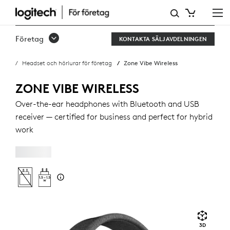
ZONE
VIBE
Företag
KONTAKTA SÄLJAVDELNINGEN
WIRELESS
Headset och hörlurar för företag
Zone Vibe Wireless
ZONE VIBE WIRELESS
Over-the-ear headphones with Bluetooth and USB
receiver — certified for business and perfect for hybrid
work
3D