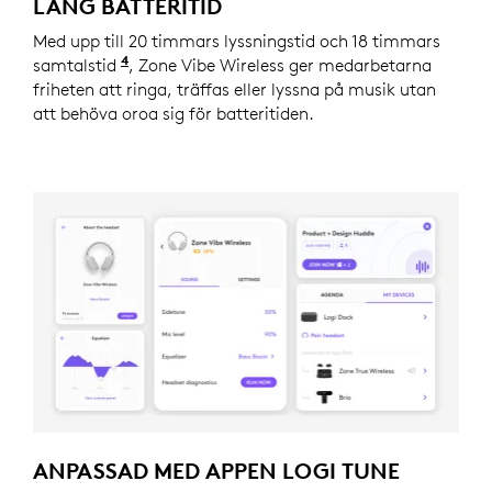
LÅNG BATTERITID
Med upp till 20 timmars lyssningstid och 18 timmars
4
samtalstid
Batteritiden kan variera beroende på dat
, Zone Vibe Wireless ger medarbetarna
friheten att ringa, träffas eller lyssna på musik utan
att behöva oroa sig för batteritiden.
ANPASSAD MED APPEN LOGI TUNE