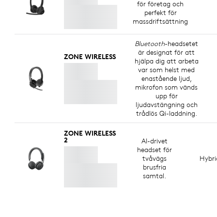
för företag och
perfekt för
massdriftsättning
Bluetooth
-headsetet
är designat för att
ZONE WIRELESS
hjälpa dig att arbeta
var som helst med
enastående ljud,
mikrofon som vänds
upp för
ljudavstängning och
trådlös Qi-laddning.
ZONE WIRELESS
2
AI-drivet
headset för
tvåvägs
Hybr
brusfria
samtal.