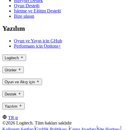
Bireysel Destek
Oyun Desteği
İşletme ve Eğitim Desteği
Bize ulaşın
Yazılım
Oyun ve Yayın için GHub
Performans için Options+
Logitech
Ürünler
Oyun ve Akış için
Destek
Yazılım
TR,tr
©2026 Logitech. Tüm hakları saklıdır
Kullanım Şartları
Gizlilik Politikası.
Çerez Ayarları
Site Haritası