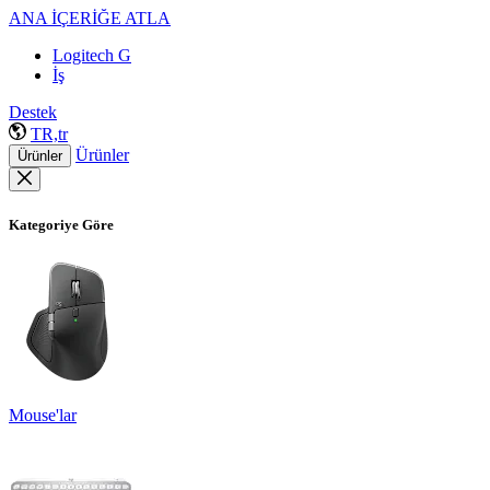
ANA İÇERİĞE ATLA
Logitech G
İş
Destek
TR,tr
Ürünler
Ürünler
Kategoriye Göre
Mouse'lar