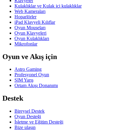
Klavyeler
Kulaklıklar ve Kulak içi kulaklıklar
Web Kameraları
Hoparlörler
iPad Klavyeli Kılıflar
Oyun Mouseları
Oyun Klavyeleri
Oyun Kulaklıkları
Mikrofonlar
Oyun ve Akış için
Astro Gaming
Profesyonel Oyun
SIM Yarış
Ortam Akışı Donanımı
Destek
Bireysel Destek
Oyun Desteği
İşletme ve Eğitim Desteği
Bize ulaşın