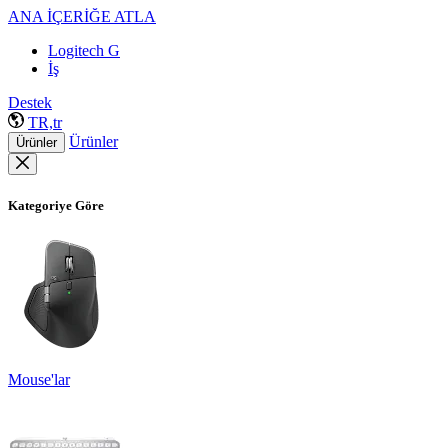
ANA İÇERİĞE ATLA
Logitech G
İş
Destek
TR,tr
Ürünler
Ürünler
Kategoriye Göre
Mouse'lar