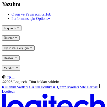
Yazılım
Oyun ve Yayın için GHub
Performans için Options+
Logitech
Ürünler
Oyun ve Akış için
Destek
Yazılım
TR,tr
©2026 Logitech. Tüm hakları saklıdır
Kullanım Şartları
Gizlilik Politikası.
Çerez Ayarları
Site Haritası
Logitech