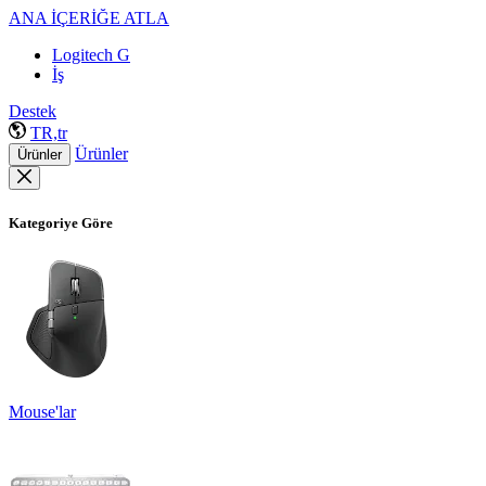
ANA İÇERİĞE ATLA
Logitech G
İş
Destek
TR,tr
Ürünler
Ürünler
Kategoriye Göre
Mouse'lar