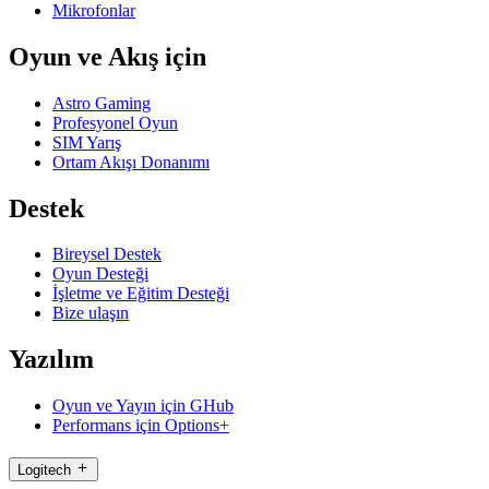
Mikrofonlar
Oyun ve Akış için
Astro Gaming
Profesyonel Oyun
SIM Yarış
Ortam Akışı Donanımı
Destek
Bireysel Destek
Oyun Desteği
İşletme ve Eğitim Desteği
Bize ulaşın
Yazılım
Oyun ve Yayın için GHub
Performans için Options+
Logitech