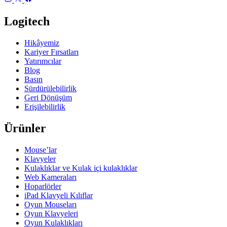
Logitech
Hikâyemiz
Kariyer Fırsatları
Yatırımcılar
Blog
Basın
Sürdürülebilirlik
Geri Dönüşüm
Erişilebilirlik
Ürünler
Mouse’lar
Klavyeler
Kulaklıklar ve Kulak içi kulaklıklar
Web Kameraları
Hoparlörler
iPad Klavyeli Kılıflar
Oyun Mouseları
Oyun Klavyeleri
Oyun Kulaklıkları