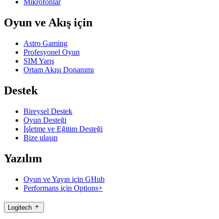
Mikrofonlar
Oyun ve Akış için
Astro Gaming
Profesyonel Oyun
SIM Yarış
Ortam Akışı Donanımı
Destek
Bireysel Destek
Oyun Desteği
İşletme ve Eğitim Desteği
Bize ulaşın
Yazılım
Oyun ve Yayın için GHub
Performans için Options+
Logitech