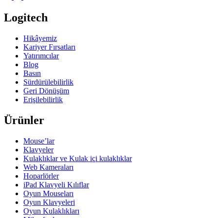
Logitech
Hikâyemiz
Kariyer Fırsatları
Yatırımcılar
Blog
Basın
Sürdürülebilirlik
Geri Dönüşüm
Erişilebilirlik
Ürünler
Mouse’lar
Klavyeler
Kulaklıklar ve Kulak içi kulaklıklar
Web Kameraları
Hoparlörler
iPad Klavyeli Kılıflar
Oyun Mouseları
Oyun Klavyeleri
Oyun Kulaklıkları