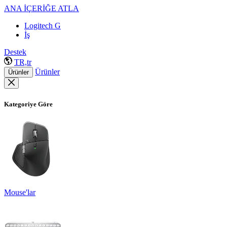
ANA İÇERİĞE ATLA
Logitech G
İş
Destek
TR,tr
Ürünler
Ürünler
Kategoriye Göre
Mouse'lar