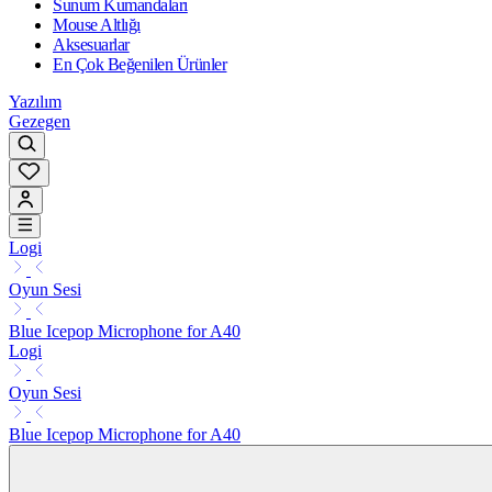
Sunum Kumandaları
Mouse Altlığı
Aksesuarlar
En Çok Beğenilen Ürünler
Yazılım
Gezegen
Logi
Oyun Sesi
Blue Icepop Microphone for A40
Logi
Oyun Sesi
Blue Icepop Microphone for A40