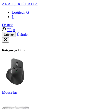
ANA İÇERİĞE ATLA
Logitech G
İş
Destek
TR,tr
Ürünler
Ürünler
Kategoriye Göre
Mouse'lar