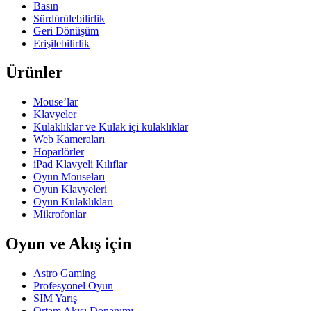
Basın
Sürdürülebilirlik
Geri Dönüşüm
Erişilebilirlik
Ürünler
Mouse’lar
Klavyeler
Kulaklıklar ve Kulak içi kulaklıklar
Web Kameraları
Hoparlörler
iPad Klavyeli Kılıflar
Oyun Mouseları
Oyun Klavyeleri
Oyun Kulaklıkları
Mikrofonlar
Oyun ve Akış için
Astro Gaming
Profesyonel Oyun
SIM Yarış
Ortam Akışı Donanımı