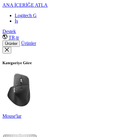
ANA İÇERİĞE ATLA
Logitech G
İş
Destek
TR,tr
Ürünler
Ürünler
Kategoriye Göre
Mouse'lar