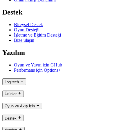
Destek
Bireysel Destek
Oyun Desteği
İşletme ve Eğitim Desteği
Bize ulaşın
Yazılım
Oyun ve Yayın için GHub
Performans için Options+
Logitech
Ürünler
Oyun ve Akış için
Destek