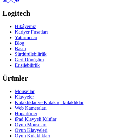
Logitech
Hikâyemiz
Kariyer Fırsatları
Yatırımcılar
Blog
Basın
Sürdürülebilirlik
Geri Dönüşüm
Erişilebilirlik
Ürünler
Mouse’lar
Klavyeler
Kulaklıklar ve Kulak içi kulaklıklar
Web Kameraları
Hoparlörler
iPad Klavyeli Kılıflar
Oyun Mouseları
Oyun Klavyeleri
Oyun Kulaklıkları