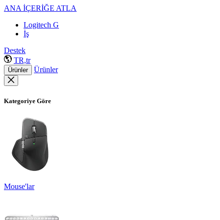
ANA İÇERİĞE ATLA
Logitech G
İş
Destek
TR,tr
Ürünler
Ürünler
Kategoriye Göre
Mouse'lar