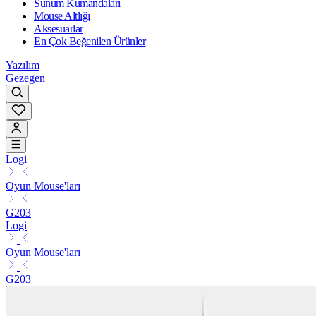
Sunum Kumandaları
Mouse Altlığı
Aksesuarlar
En Çok Beğenilen Ürünler
Yazılım
Gezegen
Logi
Oyun Mouse'ları
G203
Logi
Oyun Mouse'ları
G203