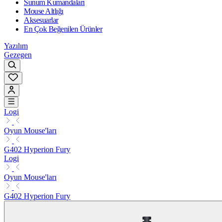
Sunum Kumandaları
Mouse Altlığı
Aksesuarlar
En Çok Beğenilen Ürünler
Yazılım
Gezegen
Logi
Oyun Mouse'ları
G402 Hyperion Fury
Logi
Oyun Mouse'ları
G402 Hyperion Fury