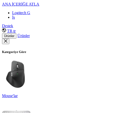
ANA İÇERİĞE ATLA
Logitech G
İş
Destek
TR,tr
Ürünler
Ürünler
Kategoriye Göre
Mouse'lar