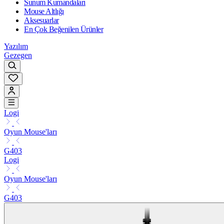
Sunum Kumandaları
Mouse Altlığı
Aksesuarlar
En Çok Beğenilen Ürünler
Yazılım
Gezegen
Logi
Oyun Mouse'ları
G403
Logi
Oyun Mouse'ları
G403