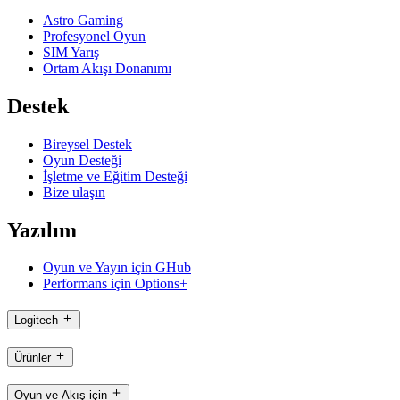
Astro Gaming
Profesyonel Oyun
SIM Yarış
Ortam Akışı Donanımı
Destek
Bireysel Destek
Oyun Desteği
İşletme ve Eğitim Desteği
Bize ulaşın
Yazılım
Oyun ve Yayın için GHub
Performans için Options+
Logitech
Ürünler
Oyun ve Akış için