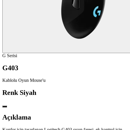
G Serisi
G403
Kablolu Oyun Mouse'u
Renk
Siyah
Açıklama
Konfor için tasarlanan Logitech G403 oyun faresi, ek kontrol için