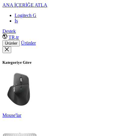
ANA İÇERİĞE ATLA
Logitech G
İş
Destek
TR,tr
Ürünler
Ürünler
Kategoriye Göre
Mouse'lar