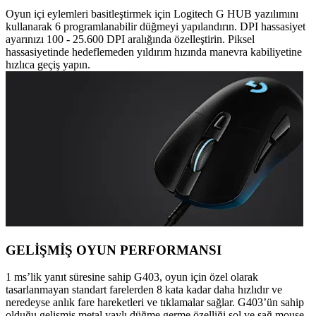
Oyun içi eylemleri basitleştirmek için Logitech G HUB yazılımını
kullanarak 6 programlanabilir düğmeyi yapılandırın. DPI hassasiyet
ayarınızı 100 - 25.600 DPI aralığında özelleştirin. Piksel
hassasiyetinde hedeflemeden yıldırım hızında manevra kabiliyetine
hızlıca geçiş yapın.
GELİŞMİŞ OYUN PERFORMANSI
1 ms’lik yanıt süresine sahip G403, oyun için özel olarak
tasarlanmayan standart farelerden 8 kata kadar daha hızlıdır ve
neredeyse anlık fare hareketleri ve tıklamalar sağlar. G403’ün sahip
olduğu gelişmiş metal yaylı düğme germe özelliği sol ve sağ mouse