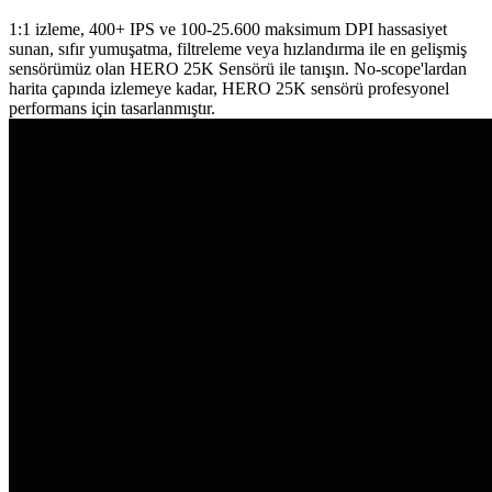
1:1 izleme, 400+ IPS ve 100-25.600 maksimum DPI hassasiyet
sunan, sıfır yumuşatma, filtreleme veya hızlandırma ile en gelişmiş
sensörümüz olan HERO 25K Sensörü ile tanışın. No-scope'lardan
harita çapında izlemeye kadar, HERO 25K sensörü profesyonel
performans için tasarlanmıştır.