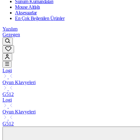
Sunum Kumandaları
Mouse Altlığı
Aksesuarlar
En Çok Beğenilen Ürünler
Yazılım
Gezegen
Logi
Oyun Klavyeleri
G512
Logi
Oyun Klavyeleri
G512