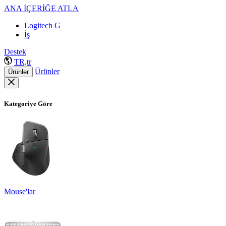
ANA İÇERİĞE ATLA
Logitech G
İş
Destek
TR,tr
Ürünler
Ürünler
Kategoriye Göre
Mouse'lar