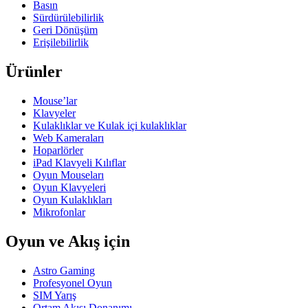
Basın
Sürdürülebilirlik
Geri Dönüşüm
Erişilebilirlik
Ürünler
Mouse’lar
Klavyeler
Kulaklıklar ve Kulak içi kulaklıklar
Web Kameraları
Hoparlörler
iPad Klavyeli Kılıflar
Oyun Mouseları
Oyun Klavyeleri
Oyun Kulaklıkları
Mikrofonlar
Oyun ve Akış için
Astro Gaming
Profesyonel Oyun
SIM Yarış
Ortam Akışı Donanımı