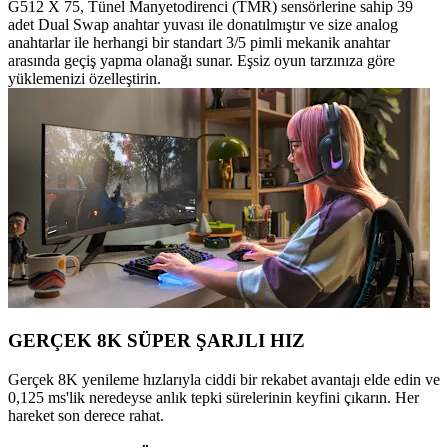
G512 X 75, Tünel Manyetodirenci (TMR) sensörlerine sahip 39
adet Dual Swap anahtar yuvası ile donatılmıştır ve size analog
anahtarlar ile herhangi bir standart 3/5 pimli mekanik anahtar
arasında geçiş yapma olanağı sunar. Eşsiz oyun tarzınıza göre
yüklemenizi özelleştirin.
GERÇEK 8K SÜPER ŞARJLI HIZ
Gerçek 8K yenileme hızlarıyla ciddi bir rekabet avantajı elde edin ve
0,125 ms'lik neredeyse anlık tepki sürelerinin keyfini çıkarın. Her
hareket son derece rahat.