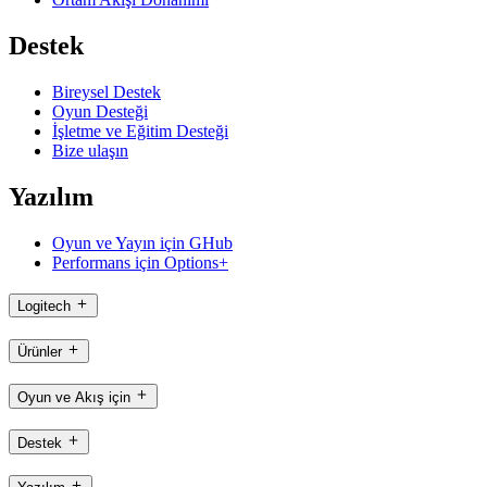
Destek
Bireysel Destek
Oyun Desteği
İşletme ve Eğitim Desteği
Bize ulaşın
Yazılım
Oyun ve Yayın için GHub
Performans için Options+
Logitech
Ürünler
Oyun ve Akış için
Destek