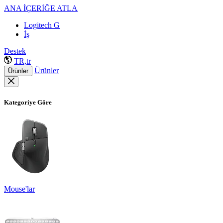
ANA İÇERİĞE ATLA
Logitech G
İş
Destek
TR,tr
Ürünler
Ürünler
Kategoriye Göre
Mouse'lar