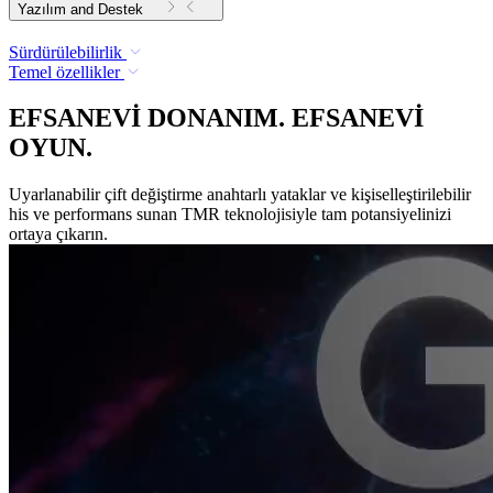
Yazılım and Destek
Sürdürülebilirlik
Temel özellikler
EFSANEVİ DONANIM. EFSANEVİ
OYUN.
Uyarlanabilir çift değiştirme anahtarlı yataklar ve kişiselleştirilebilir
his ve performans sunan TMR teknolojisiyle tam potansiyelinizi
ortaya çıkarın.