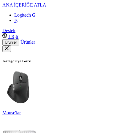
ANA İÇERİĞE ATLA
Logitech G
İş
Destek
TR,tr
Ürünler
Ürünler
Kategoriye Göre
Mouse'lar