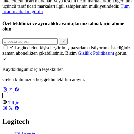
ülkelerdeki ticari markaları veya tescilli ticari markalarıdır. Diğer tüm
üçüncü taraf ticari markaları ilgili sahiplerinin mülkiyetindedir.
Tüm
ticari markaları görün
Özel teklifinizi ve ayrıcalıklı avantajlarınızı almak için abone
olun.
Logitechden kişiselleştirilmiş pazarlama istiyorum. İstediğiniz
zaman abonelikten çıkabilirsiniz. Bizim
Gizlilik Politikasını
görün.
Kaydolduğunuz için teşekkürler.
Gelen kutunuzda hoş geldin teklifini arayın.
TR,tr
Logitech