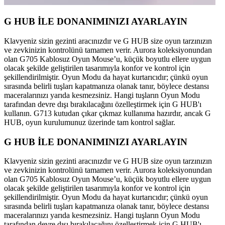
G HUB İLE DONANIMINIZI AYARLAYIN
Klavyeniz sizin gezinti aracınızdır ve G HUB size oyun tarzınızın
ve zevkinizin kontrolünü tamamen verir. Aurora koleksiyonundan
olan G705 Kablosuz Oyun Mouse’u, küçük boyutlu ellere uygun
olacak şekilde geliştirilen tasarımıyla konfor ve kontrol için
şekillendirilmiştir. Oyun Modu da hayat kurtarıcıdır; çünkü oyun
sırasında belirli tuşları kapatmanıza olanak tanır, böylece destansı
maceralarınızı yarıda kesmezsiniz. Hangi tuşların Oyun Modu
tarafından devre dışı bırakılacağını özelleştirmek için G HUB'ı
kullanın. G713 kutudan çıkar çıkmaz kullanıma hazırdır, ancak G
HUB, oyun kurulumunuz üzerinde tam kontrol sağlar.
G HUB İLE DONANIMINIZI AYARLAYIN
Klavyeniz sizin gezinti aracınızdır ve G HUB size oyun tarzınızın
ve zevkinizin kontrolünü tamamen verir. Aurora koleksiyonundan
olan G705 Kablosuz Oyun Mouse’u, küçük boyutlu ellere uygun
olacak şekilde geliştirilen tasarımıyla konfor ve kontrol için
şekillendirilmiştir. Oyun Modu da hayat kurtarıcıdır; çünkü oyun
sırasında belirli tuşları kapatmanıza olanak tanır, böylece destansı
maceralarınızı yarıda kesmezsiniz. Hangi tuşların Oyun Modu
tarafından devre dışı bırakılacağını özelleştirmek için G HUB'ı