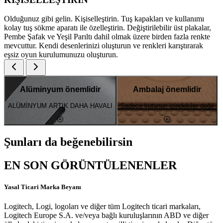
Olduğunuz gibi gelin. Kişiselleştirin. Tuş kapakları ve kullanımı
kolay tuş sökme aparatı ile özelleştirin. Değiştirilebilir üst plakalar,
Pembe Şafak ve Yeşil Parıltı dahil olmak üzere birden fazla renkte
mevcuttur. Kendi desenlerinizi oluşturun ve renkleri karıştırarak
eşsiz oyun kurulumunuzu oluşturun.
Alüminyum önemlidir
Ambalaj önemlidir
ALÜMİNYUM ARTIK DAHA HAVALI
Sadece kutunun içindekiler değil
Şunları da beğenebilirsin
EN SON GÖRÜNTÜLENENLER
Yasal Ticari Marka Beyanı
Logitech, Logi, logoları ve diğer tüm Logitech ticari markaları,
Logitech Europe S.A. ve/veya bağlı kuruluşlarının ABD ve diğer