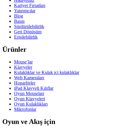
Hikâyemiz
Kariyer Fırsatları
Yatırımcılar
Blog
Basın
Sürdürülebilirlik
Geri Dönüşüm
Erişilebilirlik
Ürünler
Mouse’lar
Klavyeler
Kulaklıklar ve Kulak içi kulaklıklar
Web Kameraları
Hoparlörler
iPad Klavyeli Kılıflar
Oyun Mouseları
Oyun Klavyeleri
Oyun Kulaklıkları
Mikrofonlar
Oyun ve Akış için