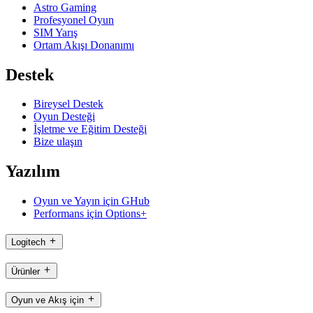
Astro Gaming
Profesyonel Oyun
SIM Yarış
Ortam Akışı Donanımı
Destek
Bireysel Destek
Oyun Desteği
İşletme ve Eğitim Desteği
Bize ulaşın
Yazılım
Oyun ve Yayın için GHub
Performans için Options+
Logitech
Ürünler
Oyun ve Akış için