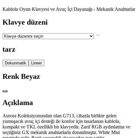
Kablolu Oyun Klavyesi ve Avuç İçi Dayanağı - Mekanik Anahtarlar
Klavye düzeni
tarz
Dokunmatik
Lineer
Renk
Beyaz
Açıklama
Aurora Koleksiyonundan olan G713, cihazla birlikte gelen
yumuşacık avuç içi desteği ile konfor için tasarlanan kablolu,
kompakt ve TKL özellikli bir klavyedir. Zarif RGB aydınlatma ve
seçtiğiniz GX mekanik anahtarlarla donatılmıştır. White Mist
renginde gelir. Renk seçenekli aksesuarlar ayrı satılır.