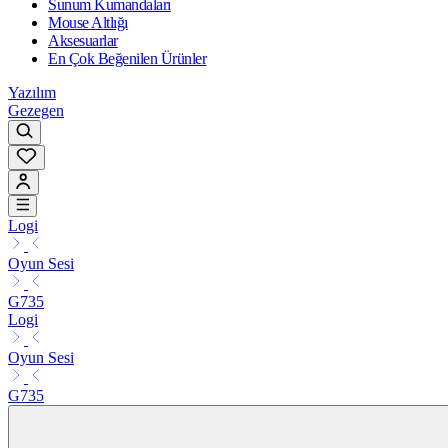
Sunum Kumandaları
Mouse Altlığı
Aksesuarlar
En Çok Beğenilen Ürünler
Yazılım
Gezegen
Logi
Oyun Sesi
G735
Logi
Oyun Sesi
G735