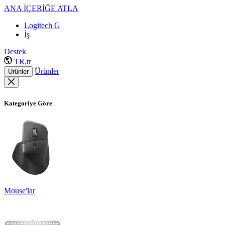
ANA İÇERİĞE ATLA
Logitech G
İş
Destek
TR,tr
Ürünler
Ürünler
Kategoriye Göre
Mouse'lar