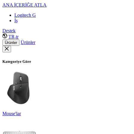
ANA İÇERİĞE ATLA
Logitech G
İş
Destek
TR,tr
Ürünler
Ürünler
Kategoriye Göre
Mouse'lar