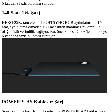
6 kat daha fazla pil ömrü sunuyor.
140 Saat. Tek Şarj.
HERO 25K, tam efektli LIGHTSYNC RGB aydınlatma ile 140
saat, aydınlatma olmadan 180 saat süren inanılmaz pil ömrü ile
olağanüstü verimlilik sağlıyor. Bu, önceki nesil G903’ten neredeyse
6 kat daha fazla pil ömrü sunuyor.
POWERPLAY Kablosuz Şarj
Sonsuz oyuna hazırlanın. Logitech G POWERPLAY kablosuz şarj