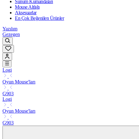
Sunum Kumandaları
Mouse Altlığı
Aksesuarlar
En Çok Beğenilen Ürünler
Yazılım
Gezegen
Logi
Oyun Mouse'ları
G903
Logi
Oyun Mouse'ları
G903