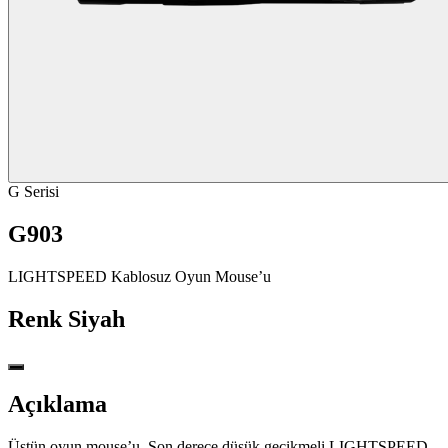
G Serisi
G903
LIGHTSPEED Kablosuz Oyun Mouse’u
Renk
Siyah
Açıklama
Üstün oyun mouse’u. Son derece düşük gecikmeli LIGHTSPEED