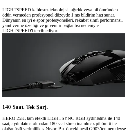
LIGHTSPEED kablosuz teknolojisi, ağırlık veya pil ömründen
ödün vermeden profesyonel düzeyde 1 ms bildirim hızı sunar.
Dünyanın en iyi e-spor profesyonelleri, rekabet sınıfı performansı,
yanıt verme özelliği ve güvenilir bağlantısı nedeniyle
LIGHTSPEED'i tercih ediyor.
140 Saat. Tek Şarj.
HERO 25K, tam efektli LIGHTSYNC RGB aydınlatma ile 140
saat, aydınlatma olmadan 180 saat süren inanılmaz pil ömrü ile
olağanüstü verimlilik sağlıyor. Bu, önceki nesil G903’ten neredeyse