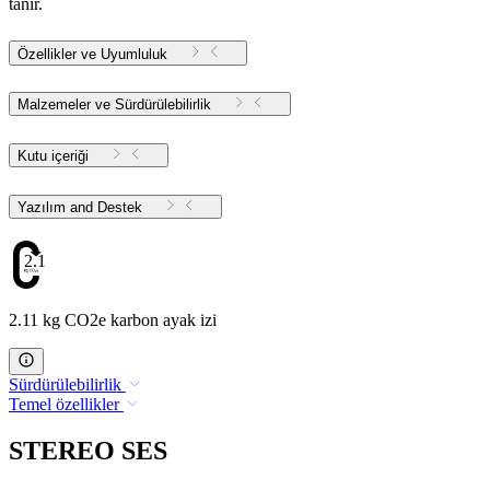
tanır.
Özellikler ve Uyumluluk
Malzemeler ve Sürdürülebilirlik
Kutu içeriği
Yazılım and Destek
2.11
2.11 kg CO2e karbon ayak izi
Sürdürülebilirlik
Temel özellikler
STEREO SES