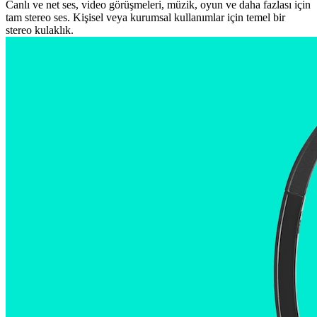
Canlı ve net ses, video görüşmeleri, müzik, oyun ve daha fazlası için
tam stereo ses. Kişisel veya kurumsal kullanımlar için temel bir
stereo kulaklık.