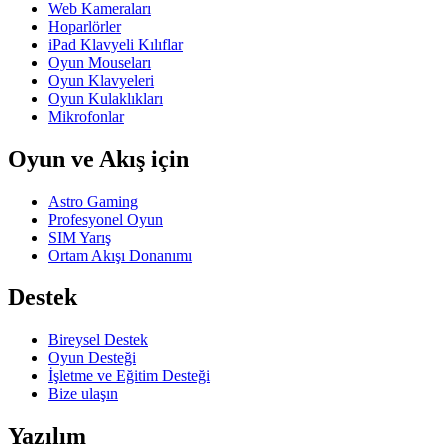
Web Kameraları
Hoparlörler
iPad Klavyeli Kılıflar
Oyun Mouseları
Oyun Klavyeleri
Oyun Kulaklıkları
Mikrofonlar
Oyun ve Akış için
Astro Gaming
Profesyonel Oyun
SIM Yarış
Ortam Akışı Donanımı
Destek
Bireysel Destek
Oyun Desteği
İşletme ve Eğitim Desteği
Bize ulaşın
Yazılım