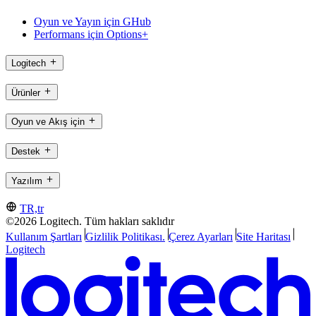
Oyun ve Yayın için GHub
Performans için Options+
Logitech
Ürünler
Oyun ve Akış için
Destek
Yazılım
TR,tr
©2026 Logitech. Tüm hakları saklıdır
Kullanım Şartları
Gizlilik Politikası.
Çerez Ayarları
Site Haritası
Logitech