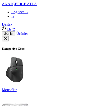
ANA İÇERİĞE ATLA
Logitech G
İş
Destek
TR,tr
Ürünler
Ürünler
Kategoriye Göre
Mouse'lar