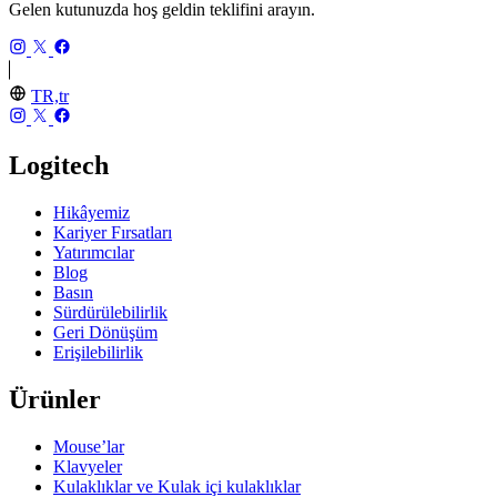
Gelen kutunuzda hoş geldin teklifini arayın.
TR,tr
Logitech
Hikâyemiz
Kariyer Fırsatları
Yatırımcılar
Blog
Basın
Sürdürülebilirlik
Geri Dönüşüm
Erişilebilirlik
Ürünler
Mouse’lar
Klavyeler
Kulaklıklar ve Kulak içi kulaklıklar