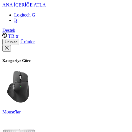
ANA İÇERİĞE ATLA
Logitech G
İş
Destek
TR,tr
Ürünler
Ürünler
Kategoriye Göre
Mouse'lar