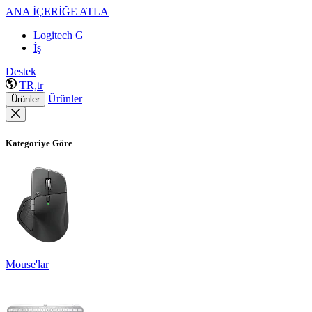
ANA İÇERİĞE ATLA
Logitech G
İş
Destek
TR,tr
Ürünler
Ürünler
Kategoriye Göre
Mouse'lar