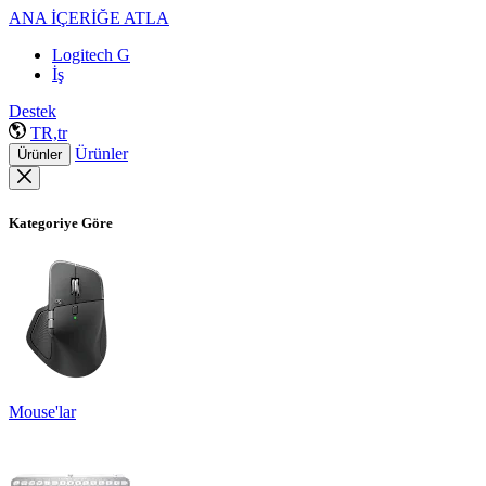
ANA İÇERİĞE ATLA
Logitech G
İş
Destek
TR,tr
Ürünler
Ürünler
Kategoriye Göre
Mouse'lar