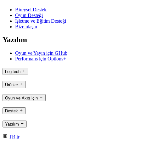
Bireysel Destek
Oyun Desteği
İşletme ve Eğitim Desteği
Bize ulaşın
Yazılım
Oyun ve Yayın için GHub
Performans için Options+
Logitech
Ürünler
Oyun ve Akış için
Destek
Yazılım
TR,tr