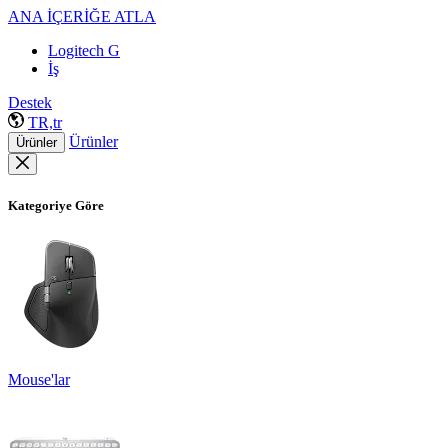
ANA İÇERİĞE ATLA
Logitech G
İş
Destek
TR,tr
Ürünler
Ürünler
Kategoriye Göre
Mouse'lar