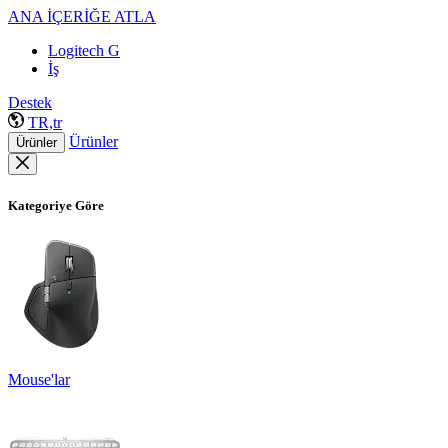
ANA İÇERİĞE ATLA
Logitech G
İş
Destek
TR,tr
Ürünler
Ürünler
Kategoriye Göre
Mouse'lar