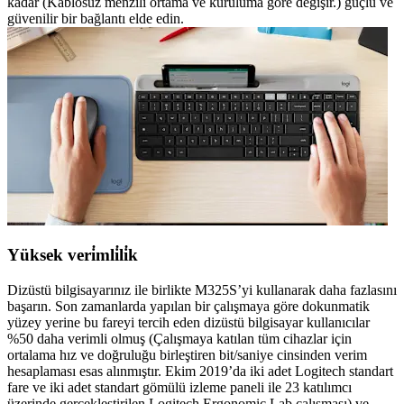
kadar (Kablosuz menzili ortama ve kuruluma göre değişir.) güçlü ve
güvenilir bir bağlantı elde edin.
Yüksek veri̇mli̇li̇k
Dizüstü bilgisayarınız ile birlikte M325S’yi kullanarak daha fazlasını
başarın. Son zamanlarda yapılan bir çalışmaya göre dokunmatik
yüzey yerine bu fareyi tercih eden dizüstü bilgisayar kullanıcılar
%50 daha verimli olmuş (Çalışmaya katılan tüm cihazlar için
ortalama hız ve doğruluğu birleştiren bit/saniye cinsinden verim
hesaplaması esas alınmıştır. Ekim 2019’da iki adet Logitech standart
fare ve iki adet standart gömülü izleme paneli ile 23 katılımcı
üzerinde gerçekleştirilen Logitech Ergonomic Lab çalışması) ve