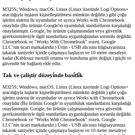
M325S; Windows, macOS, Linux (Linux üzerinde Logi Options+
aracılığıyla tuşların kişiselleştirilmesi mümkün değildir.) gibi çoğu
işletim sistemi ile uyumludur ve ayrıca Works with Chromebook
onaylıdır (Bu ürünün Google’ın uyumluluk standartlarını karşıladığı
onaylanmıştır. Google, bu ürünün çalışmasından veya güvenlik
gereksinimleriyle ilgili standartlara uygunluğundan sorumlu değildir.
Chromebook ve "Works With Chromebook" rozeti, Google
LLC’nin ticari markalarıdır.) Ürün - USB alıcısını bilgisayarınıza
takarak saniyeler içinde çalışmaya başlayın ve 10 metre mesafeye
kadar (Kablosuz menzili ortama ve kuruluma göre değişir.) güçlü ve
güvenilir bir bağlantı elde edin.
Tak ve çaliştir düzeyi̇nde basi̇tli̇k
M325S; Windows, macOS, Linux (Linux üzerinde Logi Options+
aracılığıyla tuşların kişiselleştirilmesi mümkün değildir.) gibi çoğu
işletim sistemi ile uyumludur ve ayrıca Works with Chromebook
onaylıdır (Bu ürünün Google’ın uyumluluk standartlarını karşıladığı
onaylanmıştır. Google, bu ürünün çalışmasından veya güvenlik
gereksinimleriyle ilgili standartlara uygunluğundan sorumlu değildir.
Chromebook ve "Works With Chromebook" rozeti, Google
LLC’nin ticari markalarıdır.) Ürün - USB alıcısını bilgisayarınıza
takarak saniyeler içinde çalışmaya başlayın ve 10 metre mesafeye