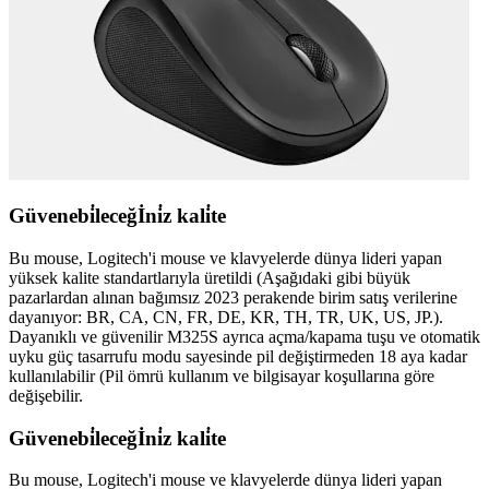
Güvenebi̇leceğİni̇z kali̇te
Bu mouse, Logitech'i mouse ve klavyelerde dünya lideri yapan
yüksek kalite standartlarıyla üretildi (Aşağıdaki gibi büyük
pazarlardan alınan bağımsız 2023 perakende birim satış verilerine
dayanıyor: BR, CA, CN, FR, DE, KR, TH, TR, UK, US, JP.).
Dayanıklı ve güvenilir M325S ayrıca açma/kapama tuşu ve otomatik
uyku güç tasarrufu modu sayesinde pil değiştirmeden 18 aya kadar
kullanılabilir (Pil ömrü kullanım ve bilgisayar koşullarına göre
değişebilir.
Güvenebi̇leceğİni̇z kali̇te
Bu mouse, Logitech'i mouse ve klavyelerde dünya lideri yapan