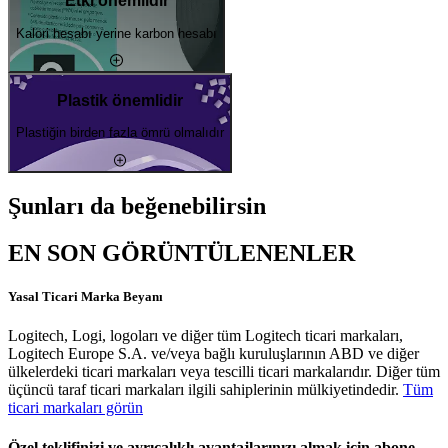
Etki önemlidir
Kalori hesabı yerine karbon hesabı
Plastik önemlidir
Plastiğin birden fazla ömrü olmalıdır
Şunları da beğenebilirsin
EN SON GÖRÜNTÜLENENLER
Yasal Ticari Marka Beyanı
Logitech, Logi, logoları ve diğer tüm Logitech ticari markaları,
Logitech Europe S.A. ve/veya bağlı kuruluşlarının ABD ve diğer
ülkelerdeki ticari markaları veya tescilli ticari markalarıdır. Diğer tüm
üçüncü taraf ticari markaları ilgili sahiplerinin mülkiyetindedir.
Tüm
ticari markaları görün
Özel teklifinizi ve ayrıcalıklı avantajlarınızı almak için abone