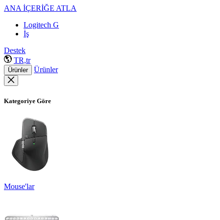
ANA İÇERİĞE ATLA
Logitech G
İş
Destek
TR,tr
Ürünler
Ürünler
Kategoriye Göre
Mouse'lar