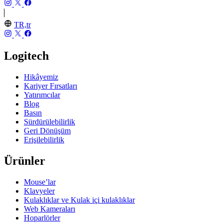
TR,tr
Logitech
Hikâyemiz
Kariyer Fırsatları
Yatırımcılar
Blog
Basın
Sürdürülebilirlik
Geri Dönüşüm
Erişilebilirlik
Ürünler
Mouse’lar
Klavyeler
Kulaklıklar ve Kulak içi kulaklıklar
Web Kameraları
Hoparlörler