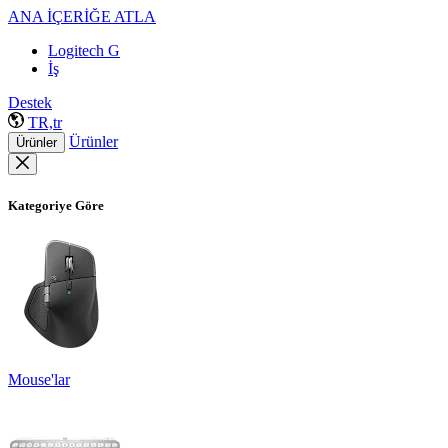
ANA İÇERİĞE ATLA
Logitech G
İş
Destek
TR,tr
Ürünler
Ürünler
Kategoriye Göre
Mouse'lar