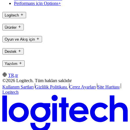
Performans için Options+
Logitech
Ürünler
Oyun ve Akış için
Destek
Yazılım
TR,tr
©2026 Logitech. Tüm hakları saklıdır
Kullanım Şartları
Gizlilik Politikası.
Çerez Ayarları
Site Haritası
Logitech