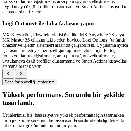
fonksiyonlarını değiştirmene, arka plan ışığını özelleştirmene,
uygulamaya özgü profiller oluşturmana ve Smart Actions kısayolları
atamana olanak verir.
Logi Options+ ile daha fazlasını yapın
MX Keys Mini, Flow teknolojisi özellikli MX Anywhere 3S veya
MX Master 3S cihazını takip eder; böylece Logi Options+’ta farklı
cihazlar ve işletim sistemleri arasında çalışabilirsin. Uygulama ayrıca
iş akışının neredeyse her özelliğini optimize etmek için Fn tuşu
fonksiyonlarını değiştirmene, arka plan ışığını özelleştirmene,
uygulamaya özgü profiller oluşturmana ve Smart Actions kısayolları
atamana olanak verir.
Daha fazla özelliği keşfedin
Yüksek performans. Sorumlu bir şekilde
tasarlandı.
Ürünlerimizi hız, hassasiyet ve yüksek performans için tasarlarken
ürün geliştirme sürecinin her aşamasında sürdürülebilirliği temel bir
kriter olarak göz önünde bulunduruyoruz