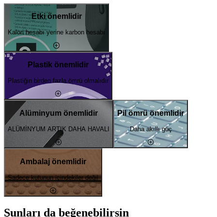
Etki önemlidir
Kalori hesabı yerine karbon hesabı
Plastik önemlidir
Plastiğin birden fazla ömrü olmalıdır
Alüminyum önemlidir
Pil ömrü önemlidir
ALÜMİNYUM ARTIK DAHA HAVALI
Daha akıllı güç
Ambalaj önemlidir
Sadece kutunun içindekiler değil
Şunları da beğenebilirsin