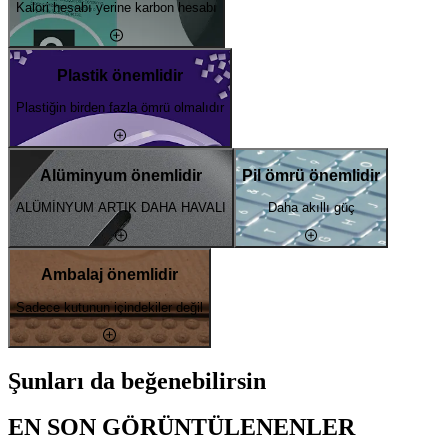
Kalori hesabı yerine karbon hesabı
Plastik önemlidir
Plastiğin birden fazla ömrü olmalıdır
Alüminyum önemlidir
Pil ömrü önemlidir
ALÜMİNYUM ARTIK DAHA HAVALI
Daha akıllı güç
Ambalaj önemlidir
Sadece kutunun içindekiler değil
Şunları da beğenebilirsin
EN SON GÖRÜNTÜLENENLER