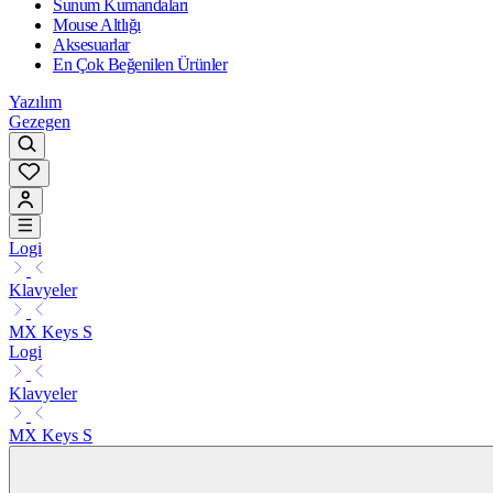
Sunum Kumandaları
Mouse Altlığı
Aksesuarlar
En Çok Beğenilen Ürünler
Yazılım
Gezegen
Logi
Klavyeler
MX Keys S
Logi
Klavyeler
MX Keys S