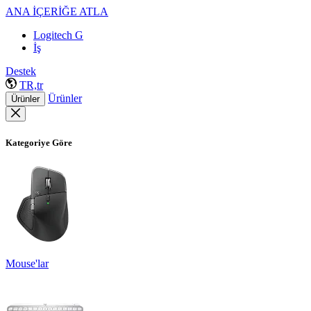
ANA İÇERİĞE ATLA
Logitech G
İş
Destek
TR,tr
Ürünler
Ürünler
Kategoriye Göre
Mouse'lar