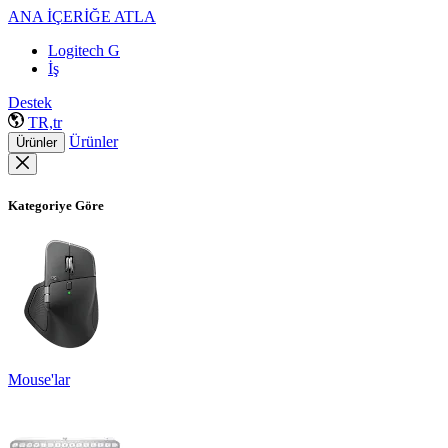
ANA İÇERİĞE ATLA
Logitech G
İş
Destek
TR,tr
Ürünler
Ürünler
Kategoriye Göre
Mouse'lar