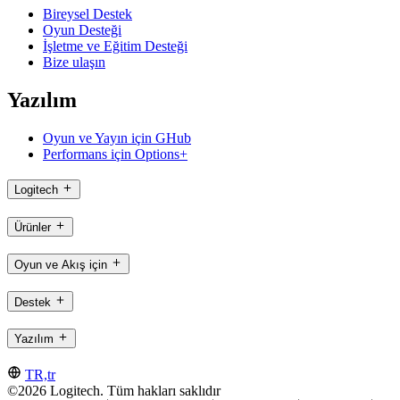
Bireysel Destek
Oyun Desteği
İşletme ve Eğitim Desteği
Bize ulaşın
Yazılım
Oyun ve Yayın için GHub
Performans için Options+
Logitech
Ürünler
Oyun ve Akış için
Destek
Yazılım
TR,tr
©2026 Logitech. Tüm hakları saklıdır