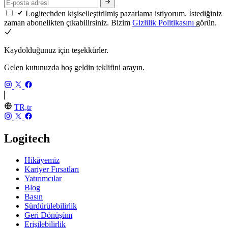
Logitechden kişiselleştirilmiş pazarlama istiyorum. İstediğiniz
zaman abonelikten çıkabilirsiniz. Bizim
Gizlilik Politikasını
görün.
Kaydolduğunuz için teşekkürler.
Gelen kutunuzda hoş geldin teklifini arayın.
TR,tr
Logitech
Hikâyemiz
Kariyer Fırsatları
Yatırımcılar
Blog
Basın
Sürdürülebilirlik
Geri Dönüşüm
Erişilebilirlik