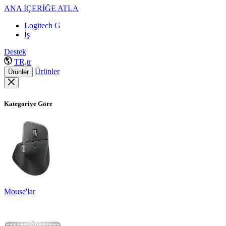
ANA İÇERİĞE ATLA
Logitech G
İş
Destek
TR,tr
Ürünler
Ürünler
Kategoriye Göre
Mouse'lar