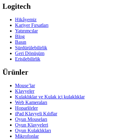
Logitech
Hikâyemiz
Kariyer Fırsatları
Yatırımcılar
Blog
Basın
Sürdürülebilirlik
Geri Dönüşüm
Erişilebilirlik
Ürünler
Mouse’lar
Klavyeler
Kulaklıklar ve Kulak içi kulaklıklar
Web Kameraları
Hoparlörler
iPad Klavyeli Kılıflar
Oyun Mouseları
Oyun Klavyeleri
Oyun Kulaklıkları
Mikrofonlar