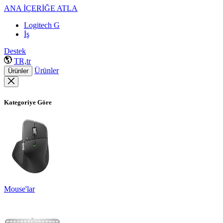
ANA İÇERİĞE ATLA
Logitech G
İş
Destek
TR,tr
Ürünler
Ürünler
Kategoriye Göre
Mouse'lar