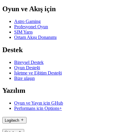
Oyun ve Akış için
Astro Gaming
Profesyonel Oyun
SIM Yarış
Ortam Akışı Donanımı
Destek
Bireysel Destek
Oyun Desteği
İşletme ve Eğitim Desteği
Bize ulaşın
Yazılım
Oyun ve Yayın için GHub
Performans için Options+
Logitech