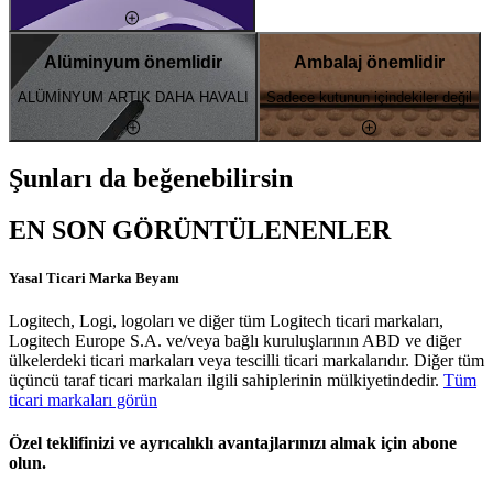
Alüminyum önemlidir
Ambalaj önemlidir
ALÜMİNYUM ARTIK DAHA HAVALI
Sadece kutunun içindekiler değil
Şunları da beğenebilirsin
EN SON GÖRÜNTÜLENENLER
Yasal Ticari Marka Beyanı
Logitech, Logi, logoları ve diğer tüm Logitech ticari markaları,
Logitech Europe S.A. ve/veya bağlı kuruluşlarının ABD ve diğer
ülkelerdeki ticari markaları veya tescilli ticari markalarıdır. Diğer tüm
üçüncü taraf ticari markaları ilgili sahiplerinin mülkiyetindedir.
Tüm
ticari markaları görün
Özel teklifinizi ve ayrıcalıklı avantajlarınızı almak için abone
olun.