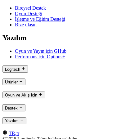
Bireysel Destek
Oyun Desteği
İşletme ve Eğitim Desteği
Bize ulaşın
Yazılım
Oyun ve Yayın için GHub
Performans için Options+
Logitech
Ürünler
Oyun ve Akış için
Destek
Yazılım
TR,tr
©2026 Logitech. Tüm hakları saklıdır