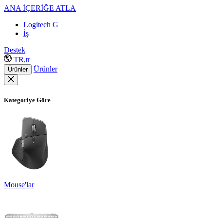
ANA İÇERİĞE ATLA
Logitech G
İş
Destek
TR,tr
Ürünler
Ürünler
Kategoriye Göre
Mouse'lar