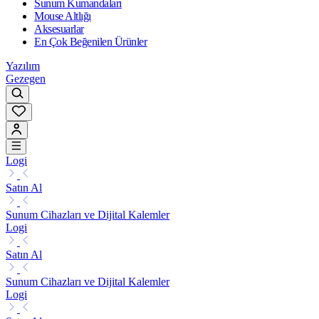
Sunum Kumandaları
Mouse Altlığı
Aksesuarlar
En Çok Beğenilen Ürünler
Yazılım
Gezegen
Logi
Satın Al
Sunum Cihazları ve Dijital Kalemler
Logi
Satın Al
Sunum Cihazları ve Dijital Kalemler
Logi