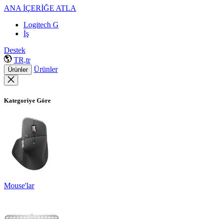
ANA İÇERİĞE ATLA
Logitech G
İş
Destek
TR,tr
Ürünler
Ürünler
Kategoriye Göre
Mouse'lar