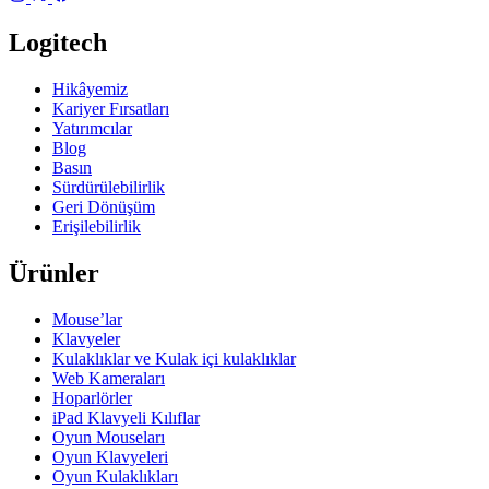
Logitech
Hikâyemiz
Kariyer Fırsatları
Yatırımcılar
Blog
Basın
Sürdürülebilirlik
Geri Dönüşüm
Erişilebilirlik
Ürünler
Mouse’lar
Klavyeler
Kulaklıklar ve Kulak içi kulaklıklar
Web Kameraları
Hoparlörler
iPad Klavyeli Kılıflar
Oyun Mouseları
Oyun Klavyeleri
Oyun Kulaklıkları