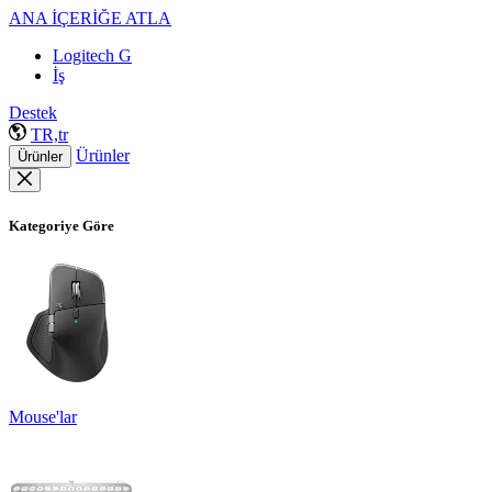
ANA İÇERİĞE ATLA
Logitech G
İş
Destek
TR,tr
Ürünler
Ürünler
Kategoriye Göre
Mouse'lar