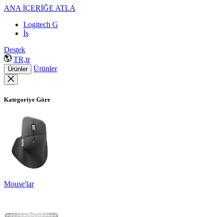
ANA İÇERİĞE ATLA
Logitech G
İş
Destek
TR,tr
Ürünler
Ürünler
Kategoriye Göre
Mouse'lar