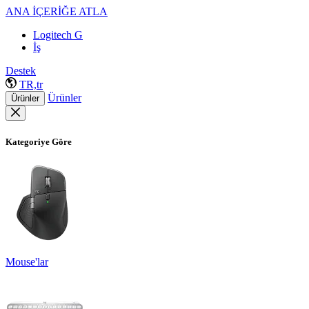
ANA İÇERİĞE ATLA
Logitech G
İş
Destek
TR,tr
Ürünler
Ürünler
Kategoriye Göre
Mouse'lar