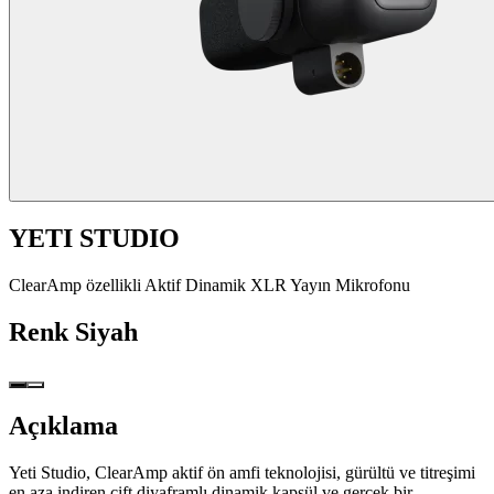
YETI STUDIO
ClearAmp özellikli Aktif Dinamik XLR Yayın Mikrofonu
Renk
Siyah
Açıklama
Yeti Studio, ClearAmp aktif ön amfi teknolojisi, gürültü ve titreşimi
en aza indiren çift diyaframlı dinamik kapsül ve gerçek bir