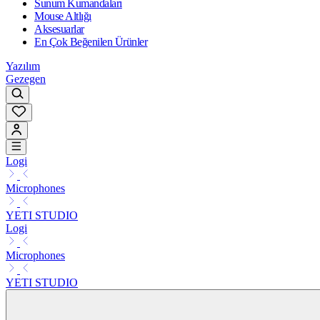
Sunum Kumandaları
Mouse Altlığı
Aksesuarlar
En Çok Beğenilen Ürünler
Yazılım
Gezegen
Logi
Microphones
YETI STUDIO
Logi
Microphones
YETI STUDIO