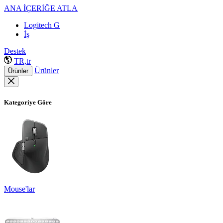
ANA İÇERİĞE ATLA
Logitech G
İş
Destek
TR,tr
Ürünler
Ürünler
Kategoriye Göre
Mouse'lar