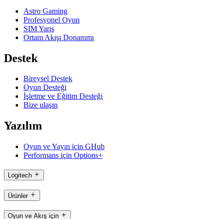
Astro Gaming
Profesyonel Oyun
SIM Yarış
Ortam Akışı Donanımı
Destek
Bireysel Destek
Oyun Desteği
İşletme ve Eğitim Desteği
Bize ulaşın
Yazılım
Oyun ve Yayın için GHub
Performans için Options+
Logitech
Ürünler
Oyun ve Akış için