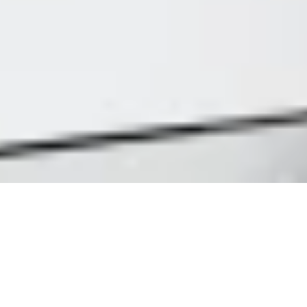
YENİ
Yeni nesil Options uygulaması olan Logi Options+
ile tanışın. Yepyeni ve kullanımı kolay arayüze
sahip Options’ta en iyi özelliklerden ücretsiz olarak
faydalanın.