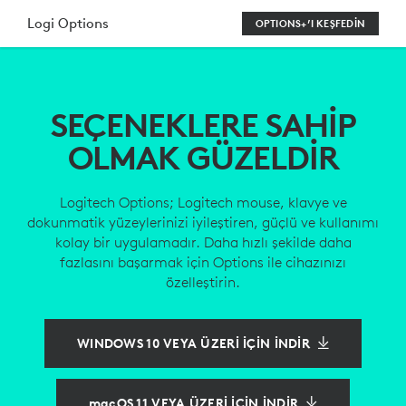
LOGITECH
Logi Options
OPTIONS+’I KEŞFEDİN
OPTIONS
ÖZELLEŞTIRME
SEÇENEKLERE SAHİP
YAZILIMI’NI
OLMAK GÜZELDİR
INDIR
Logitech Options; Logitech mouse, klavye ve
dokunmatik yüzeylerinizi iyileştiren, güçlü ve kullanımı
kolay bir uygulamadır. Daha hızlı şekilde daha
fazlasını başarmak için Options ile cihazınızı
özelleştirin.
WINDOWS 10 VEYA ÜZERİ İÇİN İNDİR
macOS 11 VEYA ÜZERİ İÇİN İNDİR