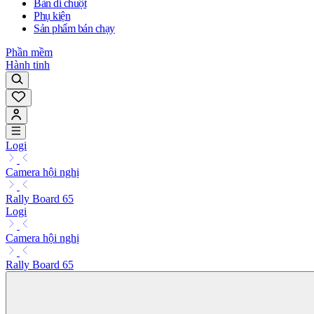
Bàn di chuột
Phụ kiện
Sản phẩm bán chạy
Phần mềm
Hành tinh
Logi
Camera hội nghị
Rally Board 65
Logi
Camera hội nghị
Rally Board 65