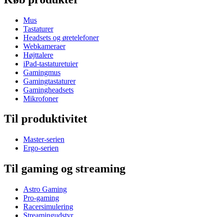
Mus
Tastaturer
Headsets og øretelefoner
Webkameraer
Højttalere
iPad-tastaturetuier
Gamingmus
Gamingtastaturer
Gamingheadsets
Mikrofoner
Til produktivitet
Master-serien
Ergo-serien
Til gaming og streaming
Astro Gaming
Pro-gaming
Racersimulering
Streamingudstyr