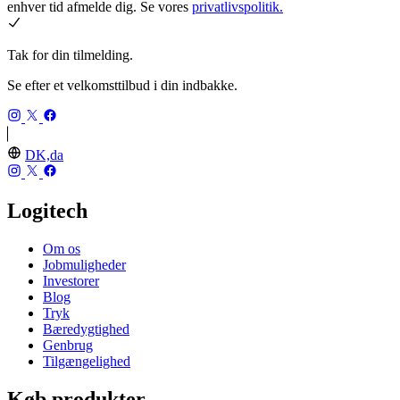
enhver tid afmelde dig. Se vores
privatlivspolitik.
Tak for din tilmelding.
Se efter et velkomsttilbud i din indbakke.
DK,da
Logitech
Om os
Jobmuligheder
Investorer
Blog
Tryk
Bæredygtighed
Genbrug
Tilgængelighed
Køb produkter