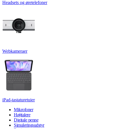
Headsets og øretelefoner
Webkameraer
iPad-tastaturetuier
Mikrofoner
Højttalere
Digitale penne
Simuleringsudstyr