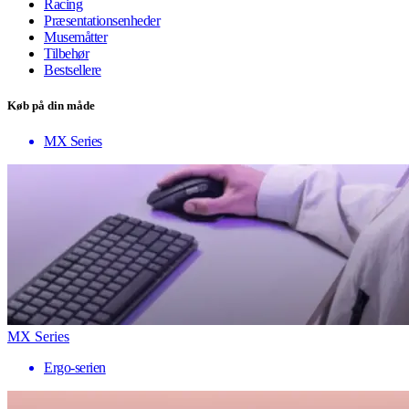
Racing
Præsentationsenheder
Musemåtter
Tilbehør
Bestsellere
Køb på din måde
MX Series
MX Series
Ergo-serien