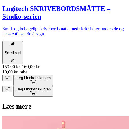
Logitech SKRIVEBORDSMÅTTE –
Studio-serien
Smuk og behagelig skrivebordsmåtte med skridsikker underside og
væskeafvisende design
Særtilbud
159,00 kr.
169,00 kr.
10,00 kr. rabat
Læg i indkøbskurven
Læg i indkøbskurven
Læs mere