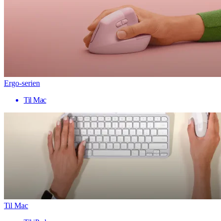
Ergo-serien
Til Mac
Til Mac