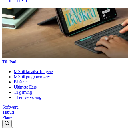
Til iPad
Til iPad
MX til kreative brugere
MX til programmører
På farten
Ultimate Ears
Til gaming
Til erhvervsbrug
Software
Tilbud
Planet