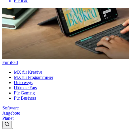
Für iPad
Für iPad
MX für Kreative
MX für Programmierer
Unterwegs
Ultimate Ears
Für Gaming
Für Business
Software
Angebote
Planet