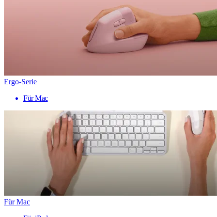
Ergo-Serie
Für Mac
Für Mac