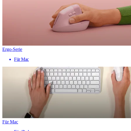
Ergo-Serie
Für Mac
Für Mac