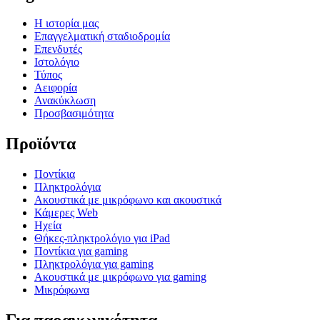
Η ιστορία μας
Επαγγελματική σταδιοδρομία
Επενδυτές
Ιστολόγιο
Τύπος
Αειφορία
Ανακύκλωση
Προσβασιμότητα
Προϊόντα
Ποντίκια
Πληκτρολόγια
Ακουστικά με μικρόφωνο και ακουστικά
Κάμερες Web
Ηχεία
Θήκες-πληκτρολόγιο για iPad
Ποντίκια για gaming
Πληκτρολόγια για gaming
Ακουστικά με μικρόφωνο για gaming
Μικρόφωνα