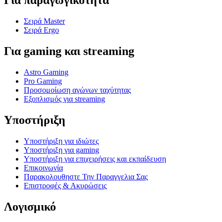
Για παραγωγικότητα
Σειρά Master
Σειρά Ergo
Για gaming και streaming
Astro Gaming
Pro Gaming
Προσομοίωση αγώνων ταχύτητας
Εξοπλισμός για streaming
Υποστήριξη
Υποστήριξη για ιδιώτες
Υποστήριξη για gaming
Υποστήριξη για επιχειρήσεις και εκπαίδευση
Επικοινωνία
Παρακολουθηστε Την Παραγγελια Σας
Επιστροφές & Ακυρώσεις
Λογισμικό