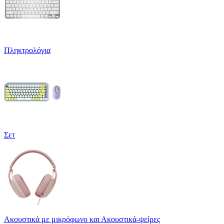
Πληκτρολόγια
Σετ
Ακουστικά με μικρόφωνο και Ακουστικά-ψείρες