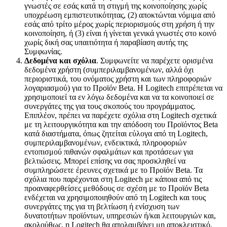
γνωστές σε εσάς κατά τη στιγμή της κοινοποίησης χωρίς
υποχρέωση εμπιστευτικότητας, (2) αποκτώνται νόμιμα από
εσάς από τρίτο μέρος χωρίς περιορισμούς στη χρήση ή την
κοινοποίηση, ή (3) είναι ή γίνεται γενικά γνωστές στο κοινό
χωρίς δική σας υπαιτιότητα ή παραβίαση αυτής της
Συμφωνίας.
Δεδομένα και σχόλια
. Συμφωνείτε να παρέχετε ορισμένα
δεδομένα χρήστη (συμπεριλαμβανομένων, αλλά όχι
περιοριστικά, του ονόματος χρήστη και των πληροφοριών
λογαριασμού) για το Προϊόν Beta. Η Logitech επιτρέπεται να
χρησιμοποιεί τα εν λόγω δεδομένα και να τα κοινοποιεί σε
συνεργάτες της για τους σκοπούς του προγράμματος.
Επιπλέον, πρέπει να παρέχετε σχόλια στη Logitech σχετικά
με τη λειτουργικότητα και την απόδοση του Προϊόντος Beta
κατά διαστήματα, όπως ζητείται εύλογα από τη Logitech,
συμπεριλαμβανομένων, ενδεικτικά, πληροφοριών
εντοπισμού πιθανών σφαλμάτων και προτάσεων για
βελτιώσεις. Μπορεί επίσης να σας προσκληθεί να
συμπληρώσετε έρευνες σχετικά με το Προϊόν Beta. Τα
σχόλια που παρέχονται στη Logitech με κάποια από τις
προαναφερθείσες μεθόδους σε σχέση με το Προϊόν Beta
ενδέχεται να χρησιμοποιηθούν από τη Logitech και τους
συνεργάτες της για τη βελτίωση ή ενίσχυση των
δυνατοτήτων προϊόντων, υπηρεσιών ή/και λειτουργιών και,
ακολούθως, η Logitech θα απολαμβάνει μη αποκλειστικό,