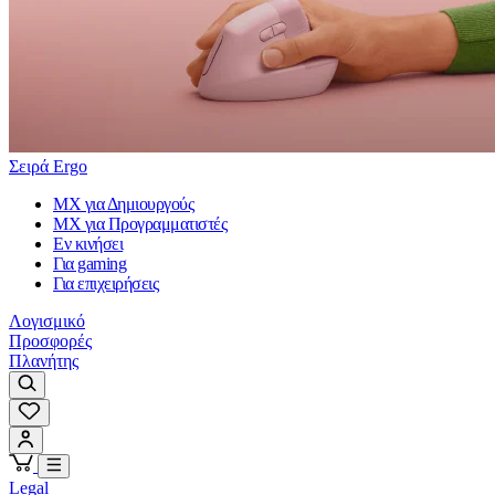
Σειρά Ergo
MX για Δημιουργούς
MX για Προγραμματιστές
Εν κινήσει
Για gaming
Για επιχειρήσεις
Λογισμικό
Προσφορές
Πλανήτης
Legal