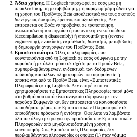
Άδεια χρήσης
. Η Logitech παραχωρεί σε εσάς μια μη
αποκλειστική, μη μεταβιβάσιμη, μη παραχωρήσιμη άδεια για
τη χρήση του Προϊόντος Beta αποκλειστικά για τους σκοπούς
διενέργειας δοκιμών, έρευνας και αξιολόγησης. Δεν
επιτρέπεται σε Εσάς να προβαίνει σε τροποποίηση,
ανακατασκευή του πηγαίου ή του αντικειμενικού κώδικα
(decompilation ή disassembly) ή αποσυμπίληση (reverse
engineering), ενοικίαση, εκμίσθωση, δανεισμό, μεταβίβαση
ή δημιουργία αντιγράφων του Προϊόντος Beta.
Εμπιστευτικότητα
. Όλες οι πληροφορίες που
κοινοποιούνται από τη Logitech σε εσάς σύμφωνα με την
παρούσα ή με άλλο τρόπο σε σχέση με το Προϊόν Beta,
συμπεριλαμβανομένων, ενδεικτικά, των δεδομένων
απόδοσης και άλλων πληροφοριών που αφορούν σε ή
αποκτώνται από το Προϊόν Beta, είναι «Εμπιστευτικές
Πληροφορίες» της Logitech. Δεν επιτρέπεται να
χρησιμοποιήσετε τις Εμπιστευτικές Πληροφορίες παρά μόνο
στο βαθμό που αυτό είναι αναγκαίο σύμφωνα με την
παρούσα Συμφωνία και δεν επιτρέπεται να κοινοποιήσετε
οποιοδήποτε μέρος των Εμπιστευτικών Πληροφοριών σε
οποιοδήποτε πρόσωπο ή οντότητα. Οφείλετε να λαμβάνετε
όλα τα εύλογα μέτρα για την προστασία των Εμπιστευτικών
Πληροφοριών από μη-εξουσιοδοτημένη χρήση ή
κοινοποίηση. Στις Εμπιστευτικές Πληροφορίες δεν
περιλαμβάνονται πληροφορίες οι οποίες: (1) ήταν νόμιμα