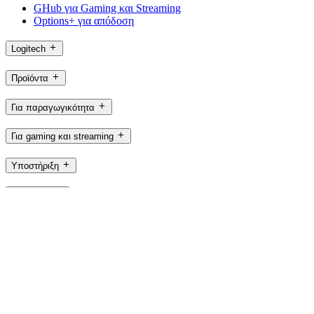
GHub για Gaming και Streaming
Options+ για απόδοση
Logitech
Προϊόντα
Για παραγωγικότητα
Για gaming και streaming
Υποστήριξη
Λογισμικό
GR,el
©2026 Logitech. Με την επιφύλαξη παντός δικαιώματος
Όροι Χρήσης
Πολιτική απορρήτου
Ρυθμίσεις Cookie
Χάρτης
ιστότοπου
Logitech