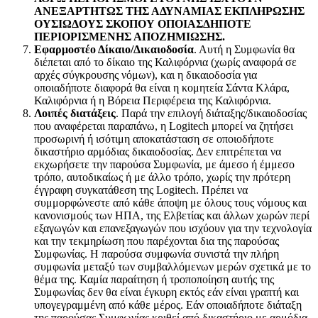
ΑΝΕΞΑΡΤΗΤΩΣ ΤΗΣ ΑΔΥΝΑΜΙΑΣ ΕΚΠΛΗΡΩΣΗΣ
ΟΥΣΙΩΔΟΥΣ ΣΚΟΠΟΥ ΟΠΟΙΑΣΔΗΠΟΤΕ
ΠΕΡΙΟΡΙΣΜΕΝΗΣ ΑΠΟΖΗΜΙΩΣΗΣ.
Εφαρμοστέο Δίκαιο/Δικαιοδοσία
. Αυτή η Συμφωνία θα
διέπεται από το δίκαιο της Καλιφόρνια (χωρίς αναφορά σε
αρχές σύγκρουσης νόμων), και η δικαιοδοσία για
οποιαδήποτε διαφορά θα είναι η κομητεία Σάντα Κλάρα,
Καλιφόρνια ή η Βόρεια Περιφέρεια της Καλιφόρνια.
Λοιπές διατάξεις
. Παρά την επιλογή διάταξης/δικαιοδοσίας
που αναφέρεται παραπάνω, η Logitech μπορεί να ζητήσει
προσωρινή ή ισότιμη αποκατάσταση σε οποιοδήποτε
δικαστήριο αρμόδιας δικαιοδοσίας. Δεν επιτρέπεται να
εκχωρήσετε την παρούσα Συμφωνία, με άμεσο ή έμμεσο
τρόπο, αυτοδικαίως ή με άλλο τρόπο, χωρίς την πρότερη
έγγραφη συγκατάθεση της Logitech. Πρέπει να
συμμορφώνεστε από κάθε άποψη με όλους τους νόμους και
κανονισμούς των ΗΠΑ, της Ελβετίας και άλλων χωρών περί
εξαγωγών και επανεξαγωγών που ισχύουν για την τεχνολογία
και την τεκμηρίωση που παρέχονται δια της παρούσας
Συμφωνίας. Η παρούσα συμφωνία συνιστά την πλήρη
συμφωνία μεταξύ των συμβαλλόμενων μερών σχετικά με το
θέμα της. Καμία παραίτηση ή τροποποίηση αυτής της
Συμφωνίας δεν θα είναι έγκυρη εκτός εάν είναι γραπτή και
υπογεγραμμένη από κάθε μέρος. Εάν οποιαδήποτε διάταξη
της παρούσας Συμφωνίας κριθεί από δικαστήριο με αρμόδια