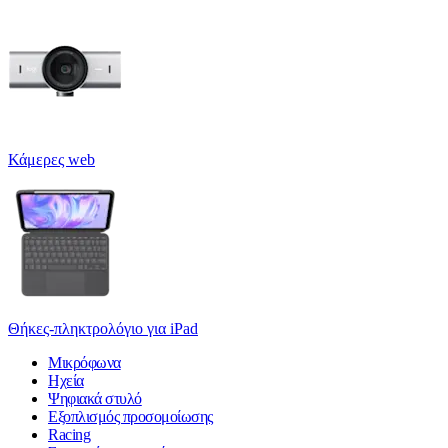
Κάμερες web
Θήκες-πληκτρολόγιο για iPad
Μικρόφωνα
Ηχεία
Ψηφιακά στυλό
Εξοπλισμός προσομοίωσης
Racing