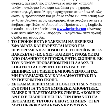
διαρκές, αμετάκλητο, απαλλαγμένο από την καταβολή
τελών, παγκόσμιο δικαίωμα και άδεια για τη χρήση,
αναπαραγωγή, αποκάλυψη, παραχώρηση περαιτέρω αδειών,
διανομή, τροποποίηση και με άλλο τρόπο εκμετάλλευση των
εν λόγω σχολίων χωρίς περιορισμό. Αναγνωρίζετε ότι έχετε
διαβάσει την Πολιτική Απορρήτου Προϊόντων της Logitech,
η οποία μπορεί να βρεθεί στο
www.logitech.com
κάνοντας
κλικ στον σύνδεσμο «Απόρρητο + Ασφάλεια» στην αρχική
σελίδα της χώρας σας.
ΤΟ ΠΡΟΪΟΝ BETA ΕΝΔΕΧΕΤΑΙ ΝΑ ΠΕΡΙΕΧΕΙ
ΣΦΑΛΜΑΤΑ ΚΑΙ ΠΑΡΕΧΕΤΑΙ ΜΟΝΟ ΓΙΑ
ΠΕΡΙΟΡΙΣΜΕΝΗ ΑΞΙΟΛΟΓΗΣΗ. ΤΟ ΠΡΟΪΟΝ BETA
ΠΑΡΕΧΕΤΑΙ «ΩΣ ΕΧΕΙ» ΚΑΙ ΔΕΝ ΣΥΝΟΔΕΥΕΤΑΙ
ΑΠΟ ΟΙΑΔΗΠΟΤΕ ΕΓΓΥΗΣΗ, ΡΗΤΗ, ΣΙΩΠΗΡΗ, ΕΚ
ΤΟΥ ΝΟΜΟΥ ΠΡΟΒΛΕΠΟΜΕΝΗ Ή ΑΛΛΩΣ. Η
LOGITECH ΑΠΟΡΡΙΠΤΕΙ ΡΗΤΑ ΟΛΕΣ ΤΙΣ
ΣΙΩΠΗΡΕΣ ΕΓΓΥΗΣΕΙΣ ΕΜΠΟΡΕΥΣΙΜΟΤΗΤΑΣ,
ΜΗ ΠΑΡΑΒΙΑΣΗΣ ΚΑΙ ΚΑΤΑΛΛΗΛΟΤΗΤΑΣ ΓΙΑ
ΣΥΓΚΕΚΡΙΜΕΝΟ ΣΚΟΠΟ.
ΣΕ ΚΑΜΙΑ ΠΕΡΙΠΤΩΣΗ Η LOGITECH ΔΕΝ ΦΕΡΕΙ
ΕΥΘΥΝΗ ΓΙΑ ΤΥΧΟΝ ΕΜΜΕΣΕΣ, ΑΠΟΘΕΤΙΚΕΣ,
ΕΙΔΙΚΕΣ Ή ΠΑΡΕΠΟΜΕΝΕΣ ΖΗΜΙΕΣ, ΑΚΟΜΗ ΚΙ
ΑΝ ΕΙΧΕ ΕΙΔΟΠΟΙΗΘΕΙ ΓΙΑ ΤΗΝ ΠΙΘΑΝΟΤΗΤΑ
ΠΡΟΚΛΗΣΗΣ ΤΕΤΟΙΟΥ ΕΙΔΟΥΣ ΖΗΜΙΩΝ. ΟΙ ΕΝ
ΛΟΓΩ ΠΕΡΙΟΡΙΣΜΟΙ ΕΥΘΥΝΗΣ ΙΣΧΥΟΥΝ