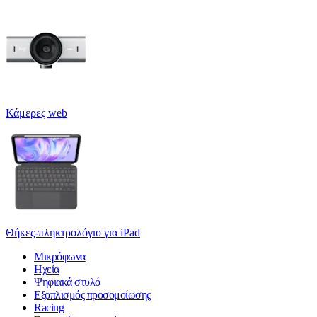
Κάμερες web
Θήκες-πληκτρολόγιο για iPad
Μικρόφωνα
Ηχεία
Ψηφιακά στυλό
Εξοπλισμός προσομοίωσης
Racing