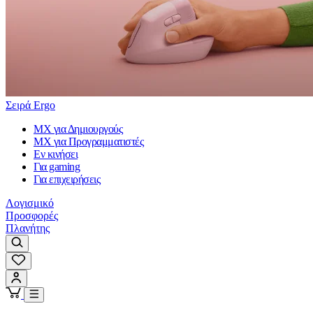
Σειρά Ergo
MX για Δημιουργούς
MX για Προγραμματιστές
Εν κινήσει
Για gaming
Για επιχειρήσεις
Λογισμικό
Προσφορές
Πλανήτης