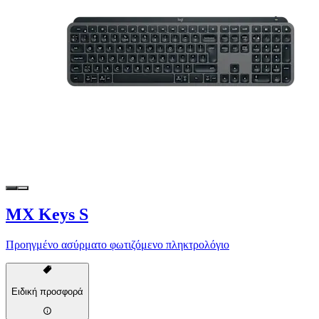
MX Keys S
Προηγμένο ασύρματο φωτιζόμενο πληκτρολόγιο
Ειδική προσφορά