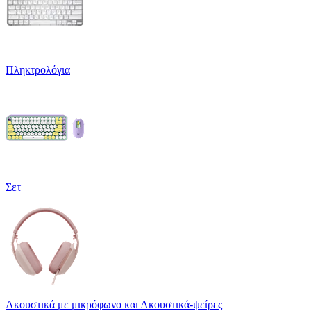
Πληκτρολόγια
Σετ
Ακουστικά με μικρόφωνο και Ακουστικά-ψείρες