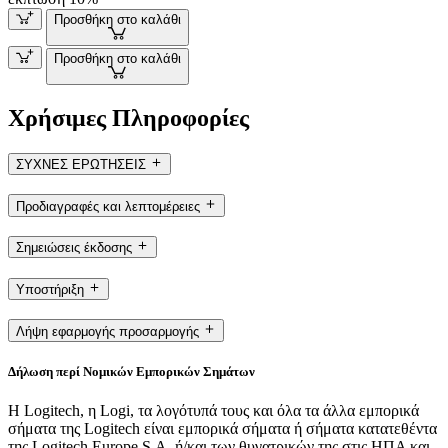
Προσθήκη στο καλάθι
Προσθήκη στο καλάθι
Χρήσιμες Πληροφορίες
ΣΥΧΝΕΣ ΕΡΩΤΗΣΕΙΣ
Προδιαγραφές και λεπτομέρειες
Σημειώσεις έκδοσης
Υποστήριξη
Λήψη εφαρμογής προσαρμογής
Δήλωση περί Νομικών Εμπορικών Σημάτων
Η Logitech, η Logi, τα λογότυπά τους και όλα τα άλλα εμπορικά
σήματα της Logitech είναι εμπορικά σήματα ή σήματα κατατεθέντα
της Logitech Europe S.A. ή/και των θυγατρικών της στις ΗΠΑ και