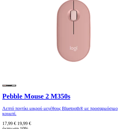
Pebble Mouse 2 M350s
Λεπτό ποντίκι μικρού μεγέθους Bluetooth® με προσαρμόσιμο
κουμπί.
17,99 €
19,99 €
έκπτωση 10%