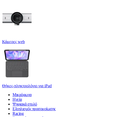
Κάμερες web
Θήκες-πληκτρολόγιο για iPad
Μικρόφωνα
Ηχεία
Ψηφιακά στυλό
Εξοπλισμός προσομοίωσης
Racing