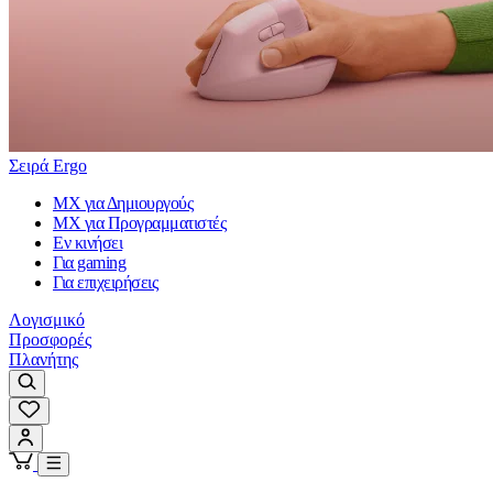
Σειρά Ergo
MX για Δημιουργούς
MX για Προγραμματιστές
Εν κινήσει
Για gaming
Για επιχειρήσεις
Λογισμικό
Προσφορές
Πλανήτης