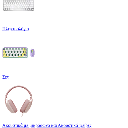
Πληκτρολόγια
Σετ
Ακουστικά με μικρόφωνο και Ακουστικά-ψείρες