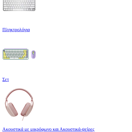
Πληκτρολόγια
Σετ
Ακουστικά με μικρόφωνο και Ακουστικά-ψείρες