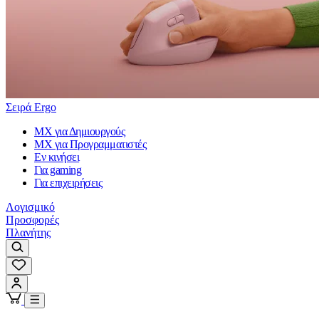
Σειρά Ergo
MX για Δημιουργούς
MX για Προγραμματιστές
Εν κινήσει
Για gaming
Για επιχειρήσεις
Λογισμικό
Προσφορές
Πλανήτης