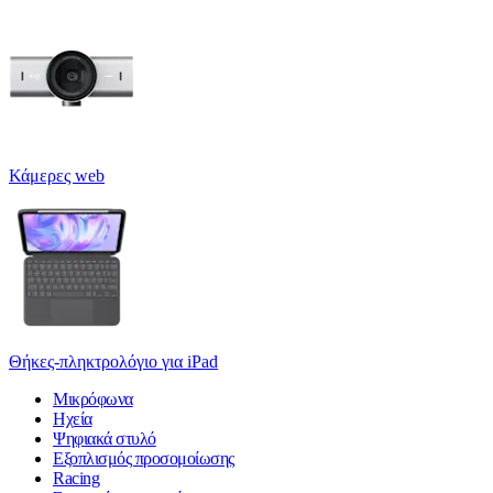
Κάμερες web
Θήκες-πληκτρολόγιο για iPad
Μικρόφωνα
Ηχεία
Ψηφιακά στυλό
Εξοπλισμός προσομοίωσης
Racing